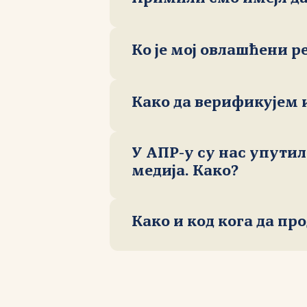
Ко је мој овлашћени р
Како да верификујем 
У АПР-у су нас упутил
медија. Како?
рајте свој овлашћени регистар са захтевом.
тификује регистранта (најчешће адресом е‑поште или док
WHOIS претрагу
ра податке у РНИДС систему за тражени назив домена.
Како и код кога да п
whois