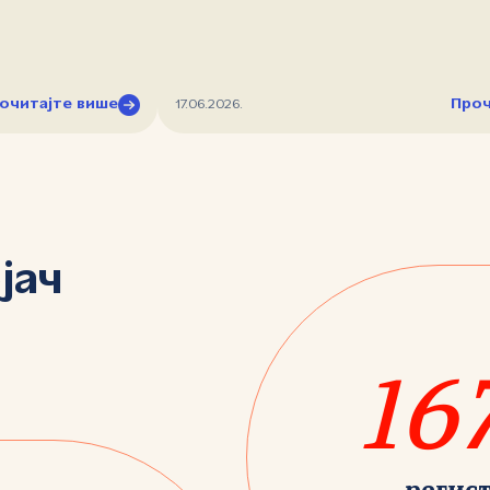
очитајте више
Проч
17.06.2026.
јач
16