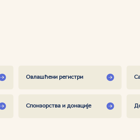
Овлашћени регистри
С
Спонзорства и донације
Д