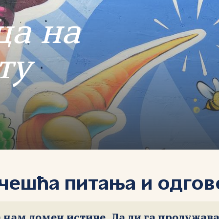
ца на
ту
јчешћа питања и одгов
 нам домен истиче. Да ли га продужава