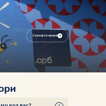
Сазнајте више
ори
мо код вас?