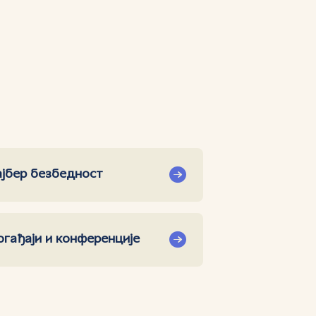
ајбер безбедност
огађаји и конференције