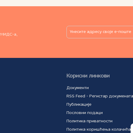
РНИДС-а,
Корисни линкови
Документи
RSS Feed - Регистар докуменат
Публикације
Пословни подаци
Политика приватности
Политика коришћења колачића