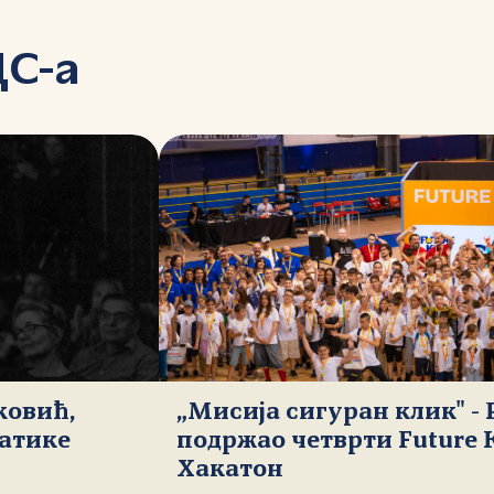
ДС-а
ковић,
„Мисија сигуран клик" -
атике
подржао четврти Future 
Хакатон