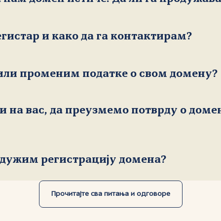
овлашћеног регистра
егистар и како да га контактирам?
или променим податке о свом домену?
Списак овл
и на вас, да преузмемо потврду о доме
ументом).
родужим регистрацију домена?
Прочитајте сва питања и одговоре