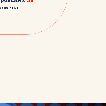
трованих
.rs
домена