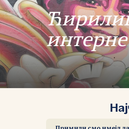
Ћирили
интерне
На
Примили смо имејл да