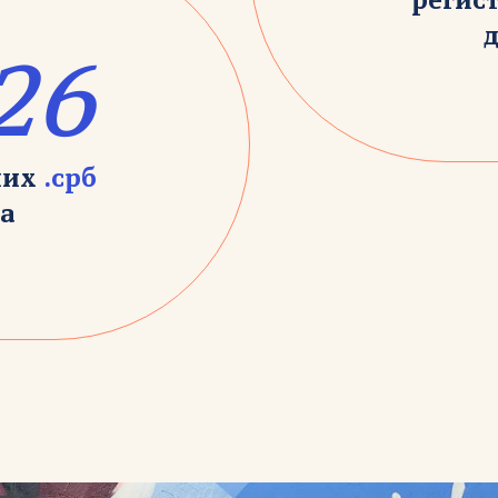
регис
26
них
.срб
а