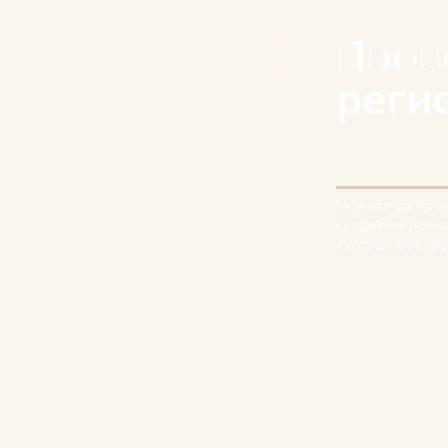
Пров
реги
Можете да прове
следећим доменск
.ПР.СРБ, .ОРГ.СР