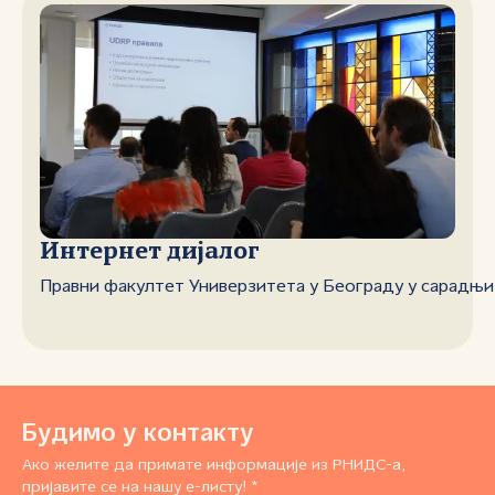
Интернет дијалог
Правни факултет Универзитета у Београду у сарадњи 
Будимо у контакту
Ако желите да примате информације из РНИДС-а,
пријавите се на нашу е-листу! *