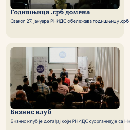
Годишњица .срб домена
Сваког 27. јануара РНИДС обележава годишњицу .срб
Бизнис клуб
Бизнис клуб је догађај који РНИДС суорганизује са Н