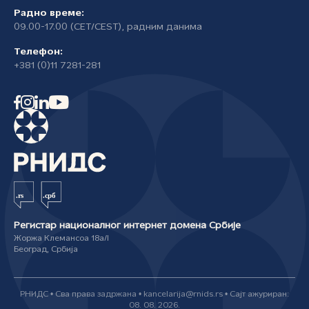
Радно време:
09.00-17.00 (CET/CEST), радним данима
Телефон:
+381 (0)11 7281-281
Регистар националног интернет домена Србије
Жоржа Клемансоа 18а/I
Београд, Србија
РНИДС • Сва права задржана • kancelarija@rnids.rs • Сајт ажуриран:
08. 08. 2026.