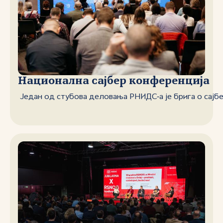
Национална сајбер конференција
Један од стубова деловања РНИДС‑а је брига о сајб