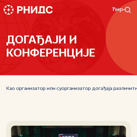
Ћир
ДОГАЂАЈИ И
КОНФЕРЕНЦИЈЕ
Као организатор или суорганизатор догађаја различити