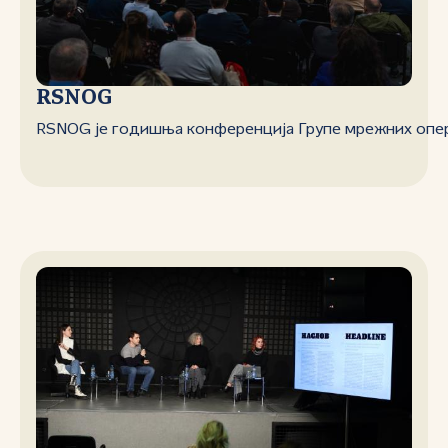
RSNOG
RSNОG је годишња конференција Групе мрежних опер