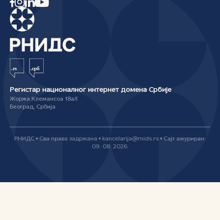
Регистар националног интернет домена Србије
Жоржа Клемансоа 18а/I
Београд, Србија
РНИДС • Сва права задржана • kancelarija@rnids.rs • Сајт ажуриран:
09. 08. 2026.