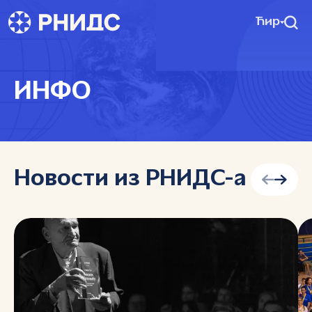
Ћир
ИНФО
Новости из РНИДС-а