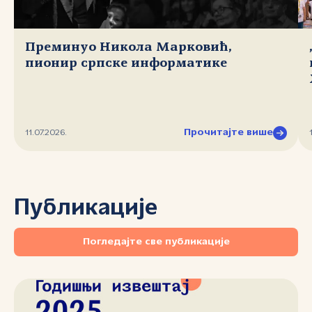
Преминуо Никола Марковић,
пионир српске информатике
Прочитајте више
11.07.2026.
Публикације
Погледајте све публикације