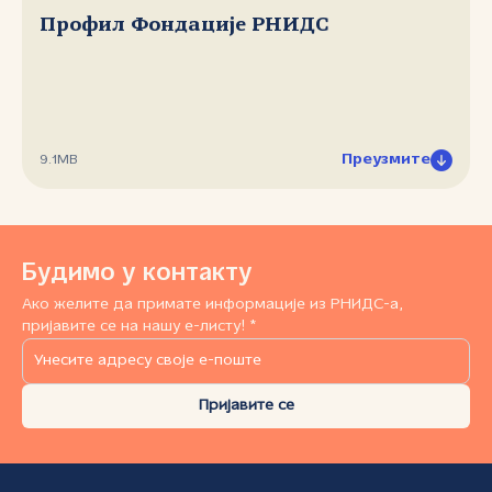
Профил Фондације РНИДС
Преузмите
9.1MB
Будимо у контакту
Ако желите да примате информације из РНИДС-а,
пријавите се на нашу е-листу! *
Пријавите се