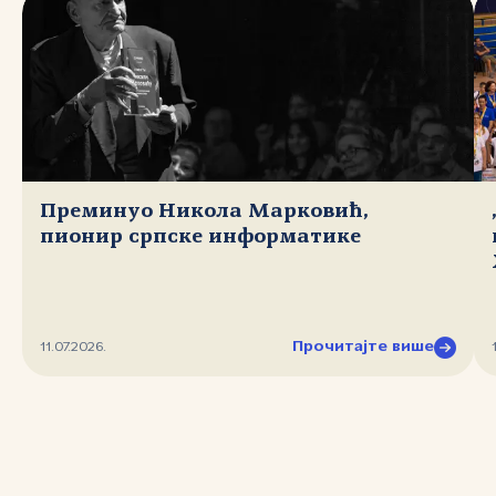
Преминуо Никола Марковић,
пионир српске информатике
Прочитајте више
11.07.2026.