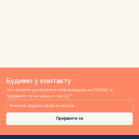
Будимо у контакту
Ако желите да примате информације из РНИДС-а,
пријавите се на нашу е-листу! *
Пријавите се