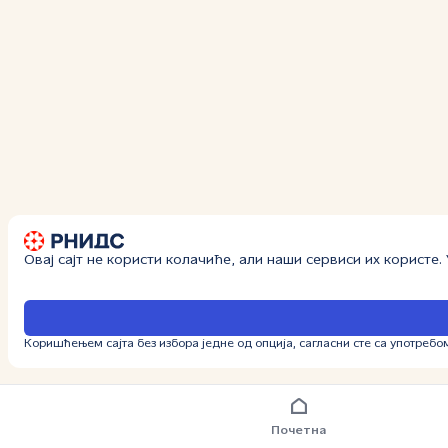
Овај сајт не користи колачиће, али наши сервиси их користе
Коришћењем сајта без избора једне од опција, сагласни сте са употребо
Почетна