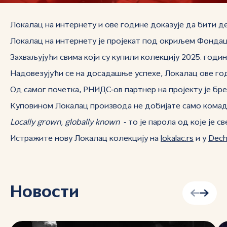
Локалац на интернету и ове године доказује да бити д
Локалац на интернету је пројекат под окриљем Фондаци
Захваљујући свима који су купили колекцију 2025. годи
Надовезујући се на досадашње успехе, Локалац ове го
Од самог почетка, РНИДС‑ов партнер на пројекту је бр
Куповином Локалац производа не добијате само комад од
Locally grown, globally known
‑ то је парола од које је 
Истражите нову Локалац колекцију на
lokalac.rs
и у
Dech
Новости