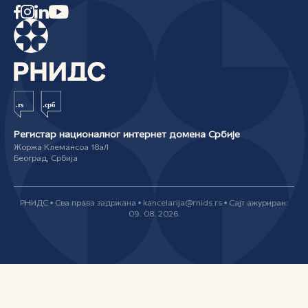
Регистар националног интернет домена Србије
Жоржа Клемансоа 18а/I
Београд, Србија
РНИДС • Сва права задржана • kancelarija@rnids.rs • Сајт ажуриран:
09. 08. 2026.