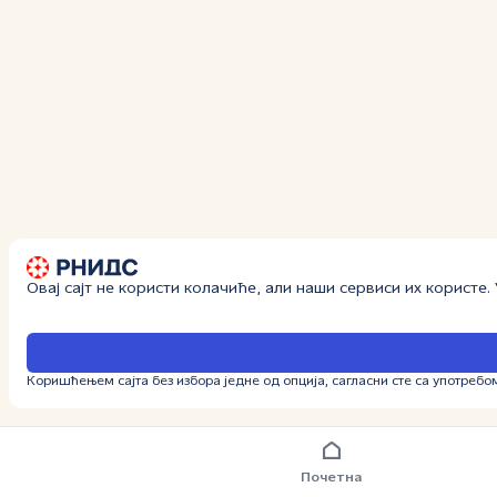
Овај сајт не користи колачиће, али наши сервиси их користе
Коришћењем сајта без избора једне од опција, сагласни сте са употребо
Почетна