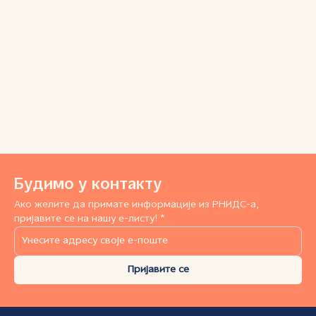
Будимо у контакту
Ако желите да примате информације из РНИДС-а,
пријавите се на нашу е-листу! *
Пријавите се