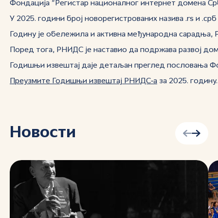
Фондација ”Регистар националног интернет домена Срби
У 2025. години број новорегистрованих назива .rs и .
Годину је обележила и активна међународна сарадња, 
Поред тога, РНИДС је наставио да подржава развој до
Годишњи извештај даје детаљан преглед пословања Фон
Преузмите Годишњи извештај РНИДС‑а
за 2025. годину.
Новости