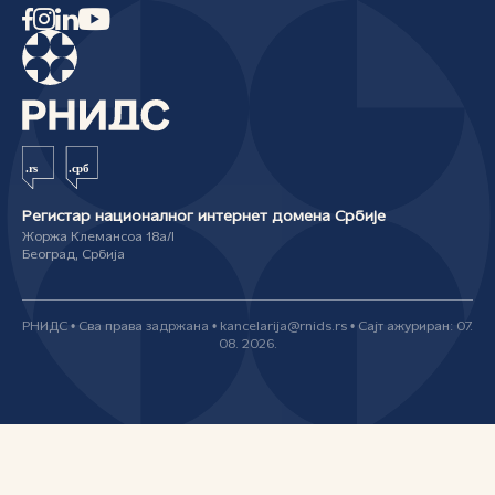
Регистар националног интернет домена Србије
Жоржа Клемансоа 18а/I
Београд, Србија
РНИДС • Сва права задржана • kancelarija@rnids.rs • Сајт ажуриран: 07.
08. 2026.