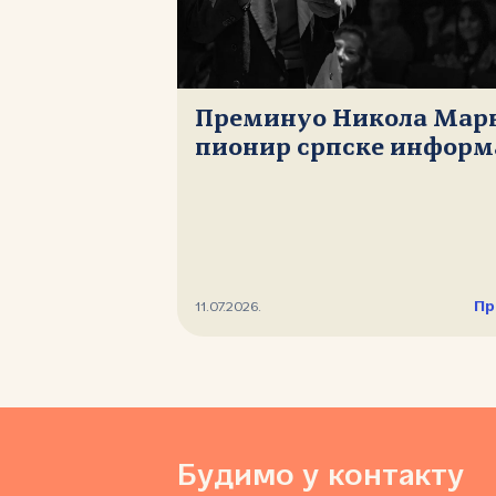
Преминуо Никола Мар
пионир српске информ
Пр
11.07.2026.
Будимо у контакту