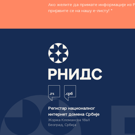
Ако желите да примате информације из 
пријавите се на нашу е-листу! *
Регистар националног
интернет домена Србије
Жоржа Клемансоа 18а/I
Београд, Србија