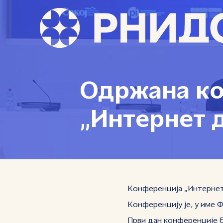
Одржана к
„Интернет д
Конференција „Интернет 
Конференцију је, у име
Први дан конференције б