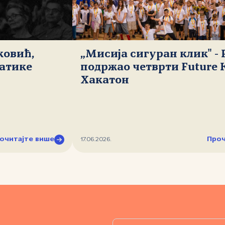
ковић,
„Мисија сигуран клик" -
атике
подржао четврти Future 
Хакатон
очитајте више
Проч
17.06.2026.