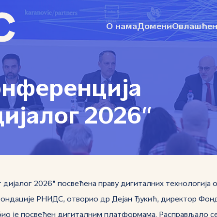
О нама
Домени
Овлашћен
онференција
ијалог 2026“
дијалог 2026" посвећена праву дигиталних технологија од
 Фондације РНИДС, отворио др Дејан Ђукић, директор Фон
ио је посвећен дигиталним платформама. Расправљало се