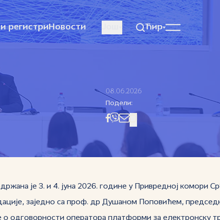
и регистри
Новости
Још
Ћир
08.06.2026
Подели:
ржана је 3. и 4. јуна 2026. године у Привредној комори
дације, заједно са проф. др Душаном Поповићем, председ
 о одговорности оператора платформи за електронску трг