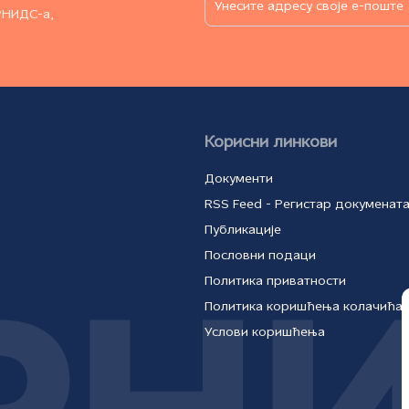
РНИДС-а,
Корисни линкови
Документи
RSS Feed - Регистар докуменат
Публикације
Пословни подаци
Политика приватности
Политика коришћења колачића
Услови коришћења