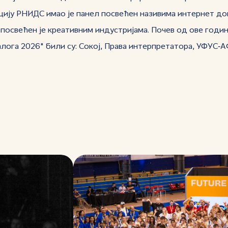
цију РНИДС имао је панел посвећен називима интернет дом
посвећен је креативним индустријама. Почев од ове године
ога 2026" били су: Сокој, Права интерпретатора, УФУС‑АФА 