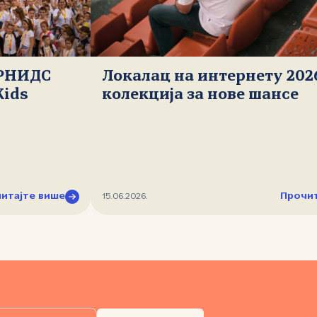
 РНИДС
Локалац на интернету 202
Kids
колекција за нове шансе
итајте више
Прочит
15.06.2026.