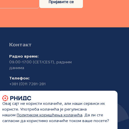
Пријавите се
Контакт
Радно време:
09.00-17.00 (CET/CEST), радним
а
данима
Телефон:
+381 (0)11 7281-281
Овај сајт не користи колачиће, али наши сервиси их
користе. Употреба колачића је регулисана
нашом
Политиком коришћења колачића
. Да ли сте
сагласни да користимо колачиће током ваше посете?