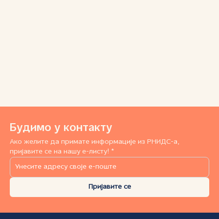
Будимо у контакту
Ако желите да примате информације из РНИДС-а,
пријавите се на нашу е-листу! *
Пријавите се