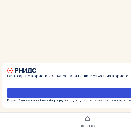
Овај сајт не користи колачиће, али наши сервиси их користе
Коришћењем сајта без избора једне од опција, сагласни сте са употребо
Почетна