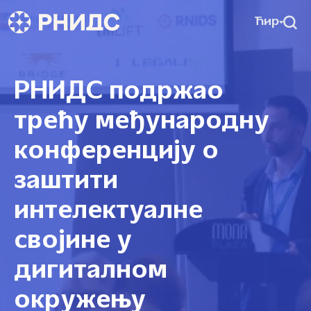
Ћир
РНИДС подржао
трећу међународну
конференцију о
заштити
интелектуалне
својине у
дигиталном
окружењу