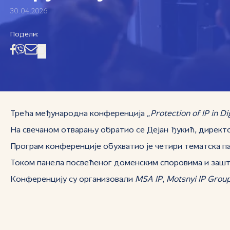
30.04.2026
Подели:
Трећа међународна конференција „
Protection of IP in D
На свечаном отварању обратио се Дејан Ђукић, директ
Програм конференције обухватио је четири тематска па
Током панела посвећеног доменским споровима и заштит
Конференцију су организовали
MSA IP
,
Motsnyi IP Grou