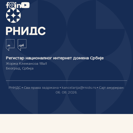
Регистар националног интернет домена Србије
Жоржа Клемансоа 18а/I
Београд, Србија
РНИДС • Сва права задржана • kancelarija@rnids.rs • Сајт ажуриран:
06. 08. 2026.