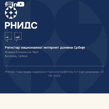
Регистар националног интернет домена Србије
Жоржа Клемансоа 18а/I
Београд, Србија
РНИДС • Сва права задржана • kancelarija@rnids.rs • Сајт ажуриран: 07.
08. 2026.