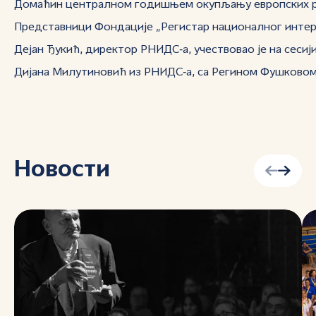
Домаћин централном годишњем окупљању европских рег
Представници Фондације „Регистар националног интерне
Дејан Ђукић, директор РНИДС‑а, учествовао је на сесији
Дијана Милутиновић из РНИДС‑а, са Регином Фушковом и
Новости