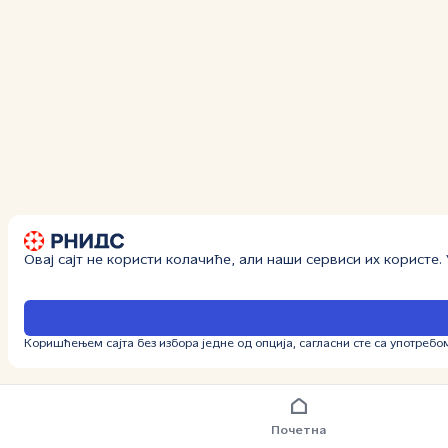
Овај сајт не користи колачиће, али наши сервиси их користе
Коришћењем сајта без избора једне од опција, сагласни сте са употребо
Почетна