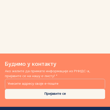
Будимо у контакту
Ако желите да примате информације из РНИДС-а,
пријавите се на нашу е-листу! *
Пријавите се