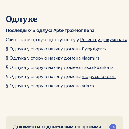
Одлуке
Последњих 5 одлука Арбитражног већа
Сви остале одлуке доступне су у
Регистру докумената
§ Одлука у спору о називу домена
flyingtiger.rs
§ Одлука у спору о називу домена
xiaomi.rs
§ Одлука у спору о називу домена
nasaaikbanka.rs
§ Одлука у спору о називу домена
mojpvcprozor.rs
§ Одлука у спору о називу домена
arla.rs
Документи о доменским споровима