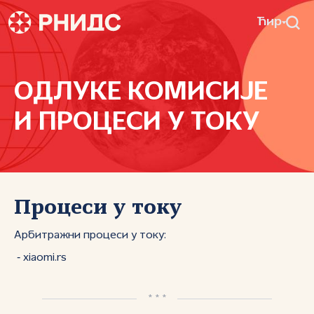
Ћир
ОДЛУКЕ КОМИСИЈЕ
И ПРОЦЕСИ У ТОКУ
Процеси у току
Арбитражни процеси у току:
‑ xiaomi.rs
* * *