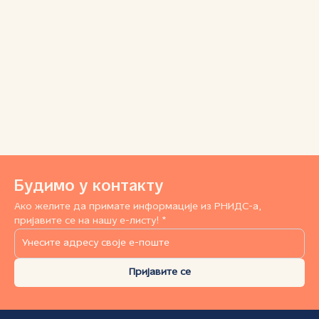
Будимо у контакту
Ако желите да примате информације из РНИДС-а,
пријавите се на нашу е-листу! *
Пријавите се