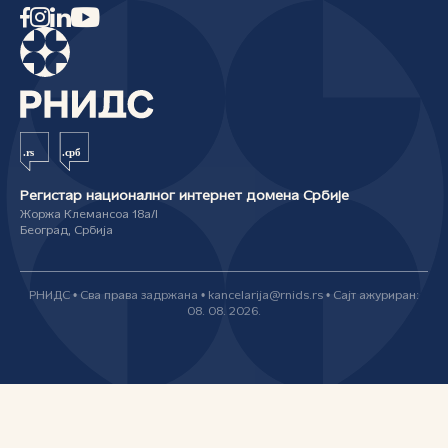
Регистар националног интернет домена Србије
Жоржа Клемансоа 18а/I
Београд, Србија
РНИДС • Сва права задржана • kancelarija@rnids.rs • Сајт ажуриран:
08. 08. 2026.