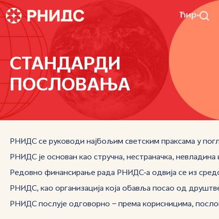
Ћир
СТАНДАРДИ
ПОСЛОВАЊА
РНИДС се руководи најбољим светским праксама у погл
РНИДС је основан као стручна, нестраначка, невладина
Редовно финансирање рада РНИДС‑а одвија се из средс
РНИДС, као организација која обавља посао од друштвен
РНИДС послује одговорно − према корисницима, пословн