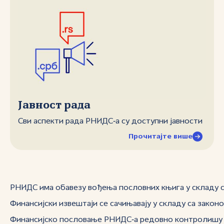
Јавност рада
Сви аспекти рада РНИДС‑а су доступни јавности
Прочитајте више
РНИДС има обавезу вођења пословних књига у складу са
Финансијски извештаји се сачињавају у складу са зако
Финансијско пословање РНИДС‑а редовно контролишу инт