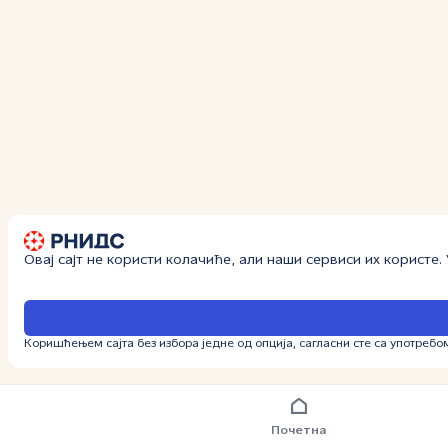
Овај сајт не користи колачиће, али наши сервиси их користе
Коришћењем сајта без избора једне од опција, сагласни сте са употребо
Почетна