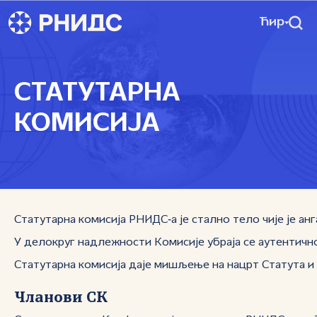
Ћир
СТАТУТАРНА
КОМИСИЈА
Статутарна комисија РНИДС‑а је стално тело чије је 
У делокруг надлежности Комисије убраја се аутентично
Статутарна комисија даје мишљење на нацрт Статута и 
Чланови СК