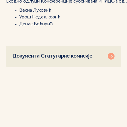
Сходно одлуци Конференције суоснивача РНИДС‑а од 7. 
Весна Луковић
Урош Недељковић
Денис Бећирић
Документи Статутарне комисије