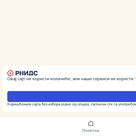
Овај сајт не користи колачиће, али наши сервиси их користе
Коришћењем сајта без избора једне од опција, сагласни сте са употребо
Почетна