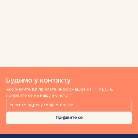
Будимо у контакту
Ако желите да примате информације из РНИДС-а,
пријавите се на нашу е-листу! *
Пријавите се