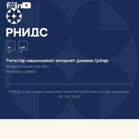
Регистар националног интернет домена Србије
Жоржа Клемансоа 18а/I
Београд, Србија
РНИДС • Сва права задржана • kancelarija@rnids.rs • Сајт ажуриран:
08. 08. 2026.