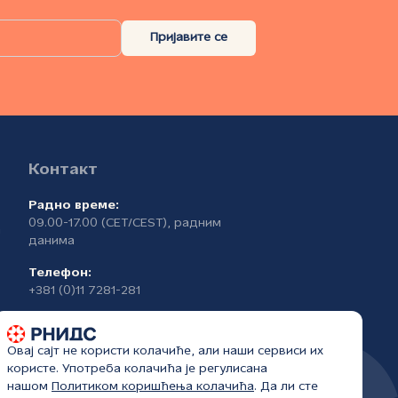
Пријавите се
Контакт
Радно време:
09.00-17.00 (CET/CEST), радним
а
данима
Телефон:
+381 (0)11 7281-281
Овај сајт не користи колачиће, али наши сервиси их
користе. Употреба колачића је регулисана
нашом
Политиком коришћења колачића
. Да ли сте