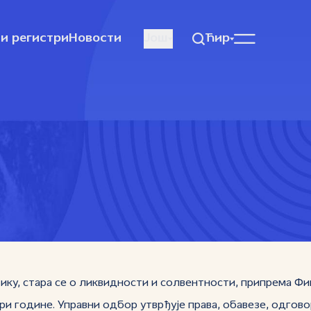
и регистри
Новости
Још
Ћир
, стара се о ликвидности и солвентности, припрема Фина
 године. Управни одбор утврђује права, обавезе, одговор