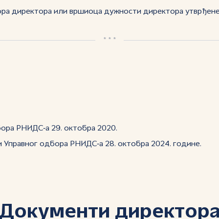
ора директора или вршиоца дужности директора утврђен
* * *
бора РНИДС‑а 29. октобра 2020.
и Управног одбора РНИДС‑а 28. октобра 2024. године.
Документи директор