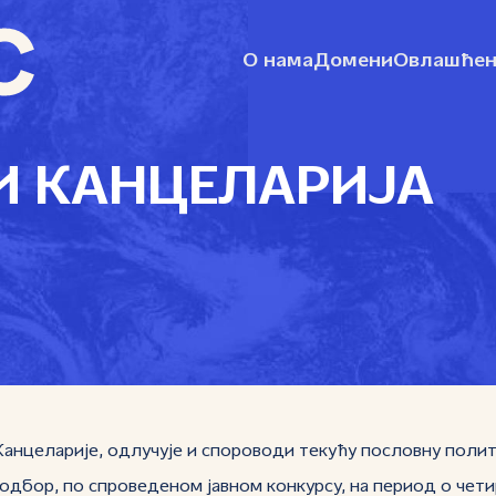
О нама
Домени
Овлашћен
И КАНЦЕЛАРИЈА
целарије, одлучује и спороводи текућу пословну политику
дбор, по спроведеном јавном конкурсу, на период о четири