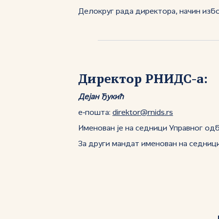
Делокруг рада директора, начин изб
Директор РНИДС-а:
Дејан Ђукић
е‑пошта:
direktor@rnids.rs
Именован је на седници Управног од
За други мандат именован на седниц