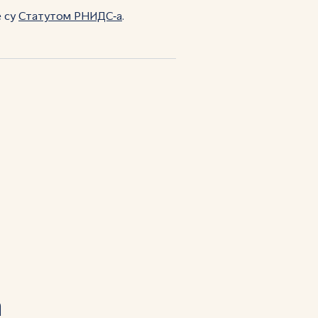
е су
Статутом РНИДС‑а
.
а