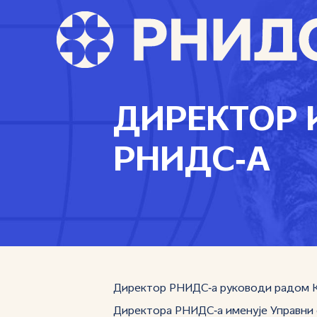
ДИРЕКТОР 
РНИДС‑А
Директор РНИДС‑а руководи радом Кан
Директора РНИДС‑а именује Управни о