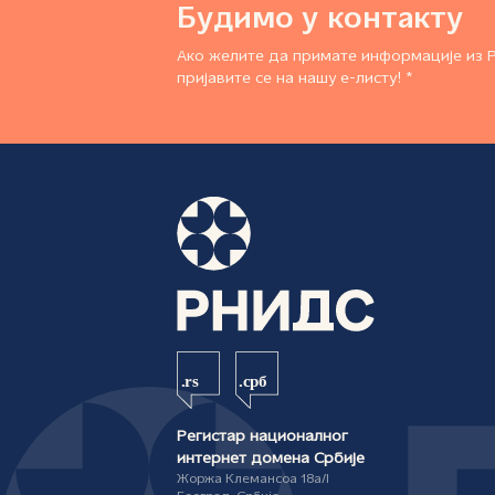
Будимо у контакту
Ако желите да примате информације из 
пријавите се на нашу е-листу! *
Регистар националног
интернет домена Србије
Жоржа Клемансоа 18а/I