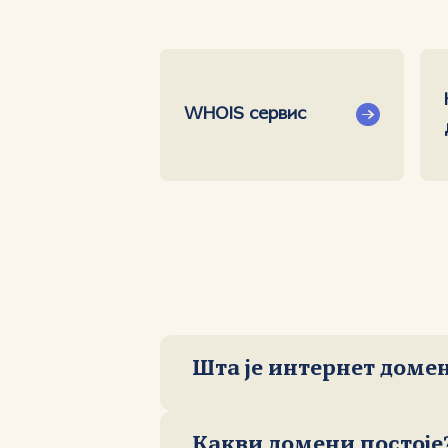
WHOIS сервис
Шта је интернет доме
Какви домени постоје