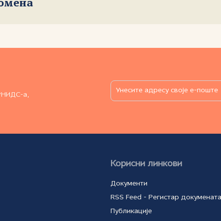
домена
РНИДС-а,
Корисни линкови
Документи
RSS Feed - Регистар докуменат
Публикације