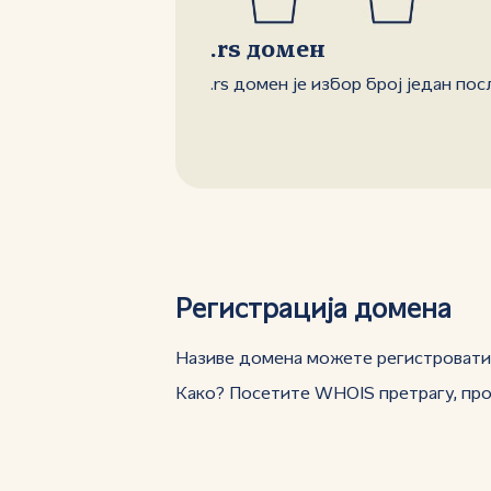
.rs домен
.rs домен је избор број један по
Регистрација домена
Називе домена можете регистровати у
Како? Посетите WHOIS претрагу, пров