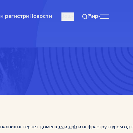
и регистри
Новости
Још
Ћир
оналних интернeт домена
.rs
и
.срб
и инфраструктуром од п