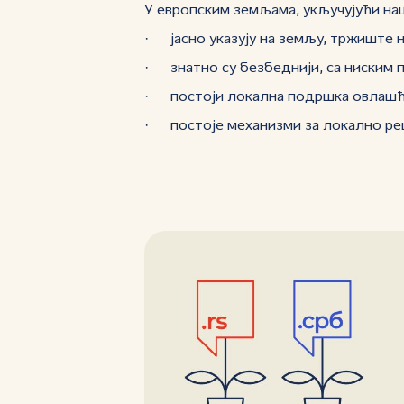
У европским земљама, укључујући наш
· јасно указују на земљу, тржиште н
· знатно су безбеднији, са ниским
· постоји локална подршка овлашћ
· постоје механизми за локално ре