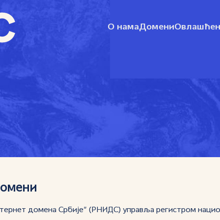
О нама
Домени
Овлашћен
домени
нтернет домена Србије” (РНИДС) управља регистром наци