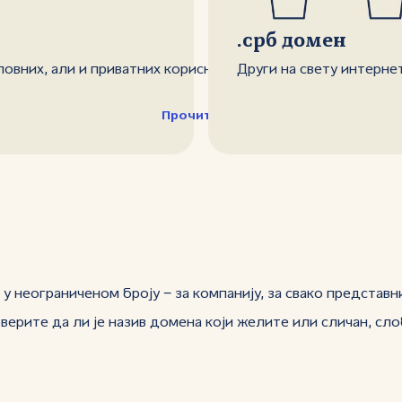
.срб домен
словних, али и приватних корисника у Србији
Други на свету интерне
Прочитајте више
 неограниченом броју − за компанију, за свако представн
ерите да ли је назив домена који желите или сличан, сл