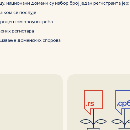
у, национани домени су избор број један регистранта јер:
а ком се послује
 процентом злоупотреба
ених регистара
шавање доменских спорова.