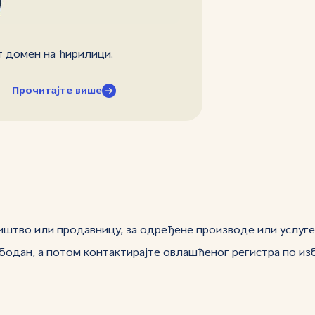
т домен на ћирилици.
Прочитајте више
иштво или продавницу, за одређене производе или услуге,
ободан, а потом контактирајте
овлашћеног регистра
по из