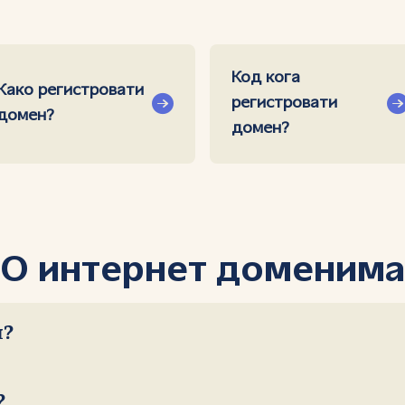
Код кога
Како регистровати
регистровати
домен?
домен?
О интернет доменима
н?
?