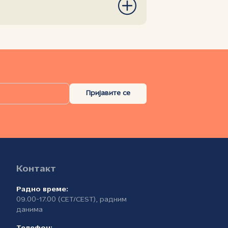
Пријавите се
Контакт
Радно време:
09.00-17.00 (CET/CEST), радним
а
данима