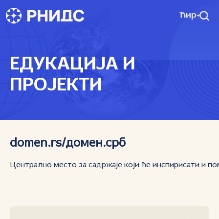
Ћир
ЕДУКАЦИЈА И
ПРОЈЕКТИ
domen.rs/домен.срб
Централно место за садржаје који ће инспирисати и п