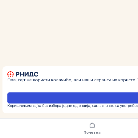
Овај сајт не користи колачиће, али наши сервиси их користе
Коришћењем сајта без избора једне од опција, сагласни сте са употребо
Почетна