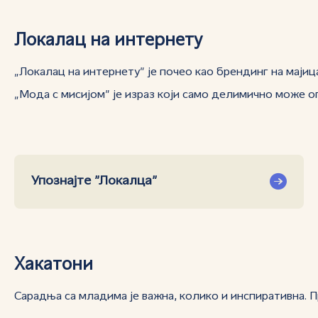
Локалац на интернету
„Локалац на интернету” је почео као брендинг на маји
„Мода с мисијом” је израз који само делимично може опи
Упознајте ”Локалца”
Хакатони
Сарадња са младима је важна, колико и инспиративна.