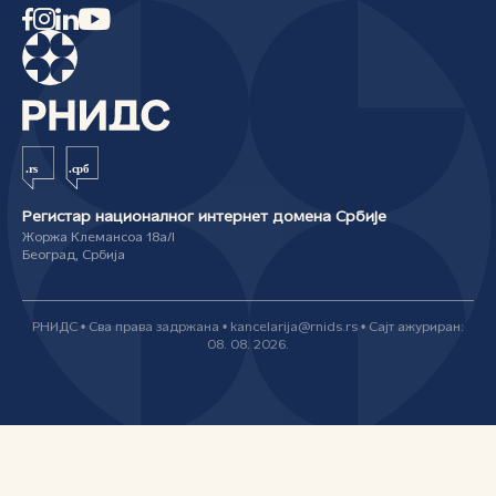
Регистар националног интернет домена Србије
Жоржа Клемансоа 18а/I
Београд, Србија
РНИДС • Сва права задржана • kancelarija@rnids.rs • Сајт ажуриран:
08. 08. 2026.