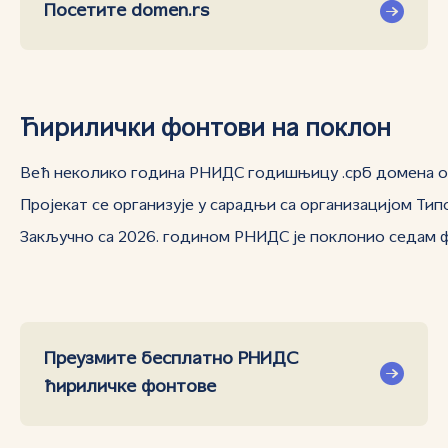
Посетите domen.rs
Ћирилички фонтови на поклон
Већ неколико година РНИДС годишњицу .срб домена об
Пројекат се организује у сарадњи са организацијом Т
Закључно са 2026. годином РНИДС је поклонио седам 
Преузмите бесплатно РНИДС
ћириличке фонтове