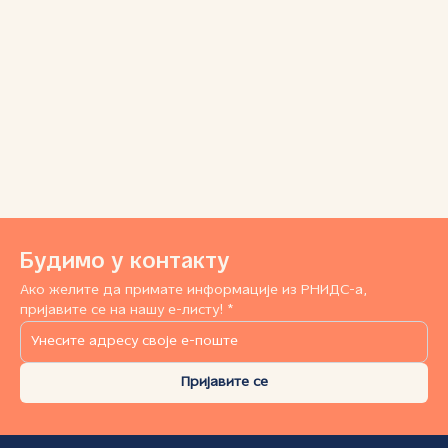
Будимо у контакту
Ако желите да примате информације из РНИДС-а,
пријавите се на нашу е-листу! *
Пријавите се