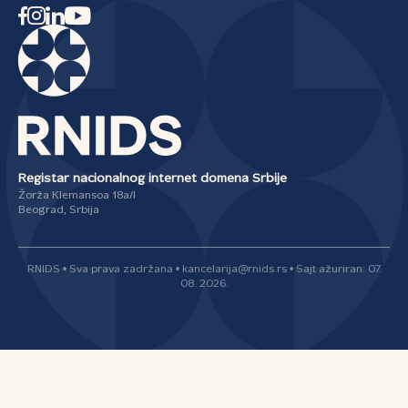
Registar nacionalnog internet domena Srbije
Žorža Klemansoa 18a/I
Beograd, Srbija
RNIDS • Sva prava zadržana • kancelarija@rnids.rs • Sajt ažuriran: 07.
08. 2026.