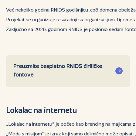
Već nekoliko godina RNIDS godišnjicu .срб domena obeležav
Projekat se organizuje u saradnji sa organizacijom Tipometa
Zaključno sa 2026. godinom RNIDS je poklonio sedam fontova
Preuzmite besplatno RNIDS ćiriličke
fontove
Lokalac na internetu
„Lokalac na internetu” je počeo kao brending na majicama za
„Moda s misijom” je izraz koji samo delimično može opisati „