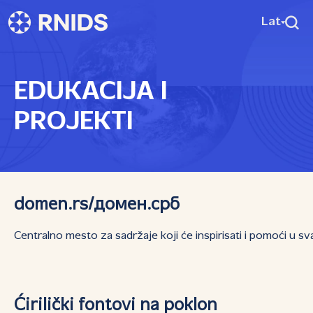
Lat
EDUKACIJA I
PROJEKTI
domen.rs/домен.срб
Centralno mesto za sadržaje koji će inspirisati i pomoći u
Ćirilički fontovi na poklon