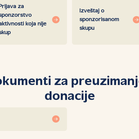
Prijava za
Izveštaj o
sponzorstvo
sponzorisanom
aktivnosti koja nije
skupu
skup
kumenti za preuzimanj
donacije