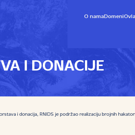
O nama
Domeni
Ovla
A I DONACIJE
tava i donacija, RNIDS je podržao realizaciju brojnih hakatona, 