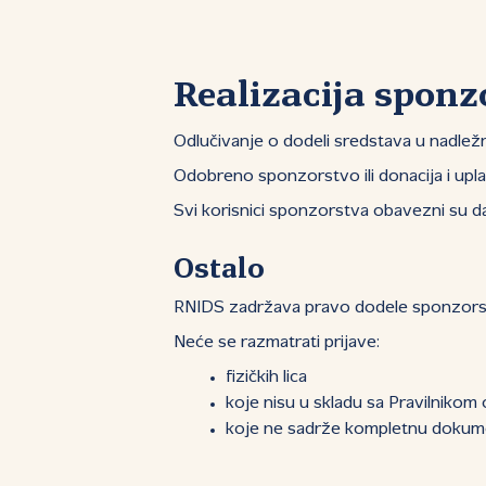
Realizacija sponz
Odlučivanje o dodeli sredstava u nadlež
Odobreno sponzorstvo ili donacija i upl
Svi korisnici sponzorstva obavezni su da
Ostalo
RNIDS zadržava pravo dodele sponzorstv
Neće se razmatrati prijave:
fizičkih lica
koje nisu u skladu sa Pravilnikom
koje ne sadrže kompletnu dokume