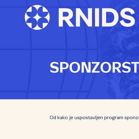
SPONZORSTV
Od kako je uspostavljen program sponzors