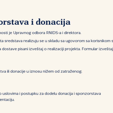
orstava i donacija
nosti je Upravnog odbora RNIDS‑a i direktora.
ata sredstava realizuju se u skladu sa ugovorom sa korisnikom
 dostave pisani izveštaj o realizaciji projekta. Formular izvešt
a ili donacije u iznosu nižem od zatraženog.
 o uslovima i postupku za dodelu donacija i sponzorstava
ntaciju.