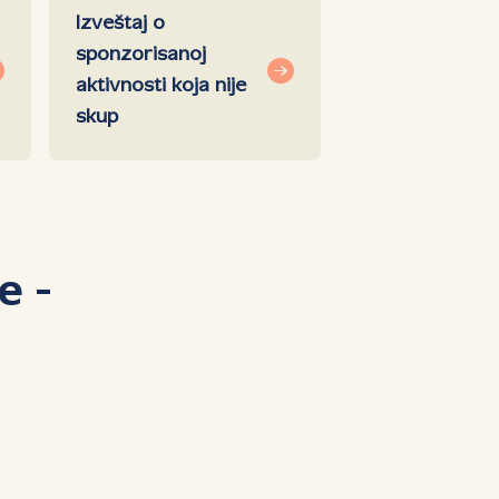
Izveštaj o
sponzorisanoj
aktivnosti koja nije
skup
e -