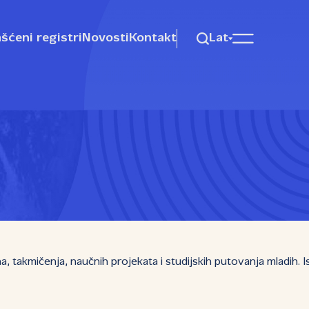
šćeni registri
Novosti
Kontakt
Lat
takmičenja, naučnih projekata i studijskih putovanja mladih. Is