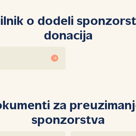
ilnik o dodeli sponzorst
donacija
kumenti za preuzimanj
sponzorstva