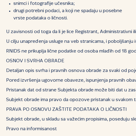
snimci i fotografije učesnika;
drugi potrebni podaci, a koji ne spadaju u posebne
vrste podataka o ličnosti.
U zavisnosti od toga da li je lice Registrant, Administrativn
U cilju unapređenja usluge na veb stranicama, i poboljšanju i
RNIDS ne prikuplja lične podatke od osoba mlađih od 18 god
OSNOV I SVRHA OBRADE
Detaljan opis svrha i pravnih osnova obrade za svaki od poje
Pored izvršenja ugovorne obaveze, ispunjenja pravnih obave
Pristanak dat od strane Subjekta obrade može biti dat u zas
Subjekt obrade ima pravo da opozove pristanak u svakom tre
PRAVA PO OSNOVU ZAŠTITE PODATAKA O LIČNOSTI
Subjekt obrade, u skladu sa važećim propisima, poseduju sl
Pravo na informisanost