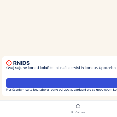
Ovaj sajt ne koristi kolačiće, ali naši servisi ih koriste. Upotre
Korišćenjem sajta bez izbora jedne od opcija, saglasni ste sa upotrebom kol
Početna