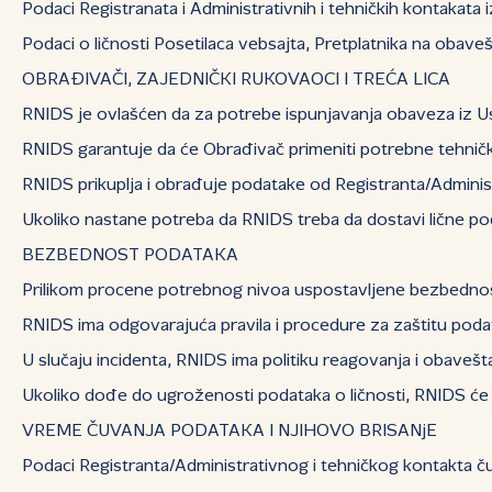
Podaci Registranata i Administrativnih i tehničkih kontakata i
Podaci o ličnosti Posetilaca vebsajta, Pretplatnika na oba
OBRAĐIVAČI, ZAJEDNIČKI RUKOVAOCI I TREĆA LICA
RNIDS je ovlašćen da za potrebe ispunjavanja obaveza iz Usl
RNIDS garantuje da će Obrađivač primeniti potrebne tehničk
RNIDS prikuplja i obrađuje podatake od Registranta/Administ
Ukoliko nastane potreba da RNIDS treba da dostavi lične po
BEZBEDNOST PODATAKA
Prilikom procene potrebnog nivoa uspostavljene bezbednosti 
RNIDS ima odgovarajuća pravila i procedure za zaštitu podat
U slučaju incidenta, RNIDS ima politiku reagovanja i obavešt
Ukoliko dođe do ugroženosti podataka o ličnosti, RNIDS će 
VREME ČUVANJA PODATAKA I NJIHOVO BRISANjE
Podaci Registranta/Administrativnog i tehničkog kontakta ču