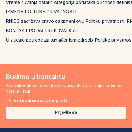
Vreme čuvanja ostalih kategorija podataka o ličnosti definis
IZMENA POLITIKE PRIVATNOSTI
RNIDS zadržava pravo da izmeni ovu Politiku privatnosti. RN
KONTAKT PODACI RUKOVAOCA
U slučaju potrebe za tumačenjem odredbi Politike privatnost
Budimo u kontaktu
Ako želite da primate informacije iz RNIDS-a, prijavite se na
našu e-listu! *
Prijavite se