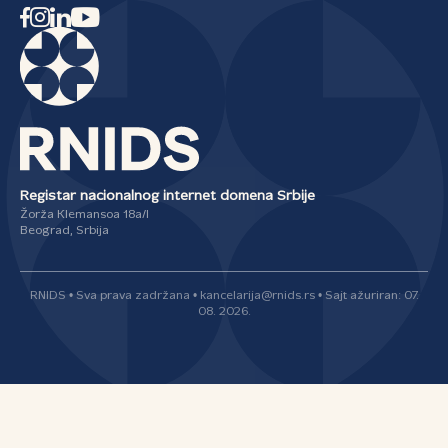
Registar nacionalnog internet domena Srbije
Žorža Klemansoa 18a/I
Beograd, Srbija
RNIDS • Sva prava zadržana • kancelarija@rnids.rs • Sajt ažuriran: 07.
08. 2026.