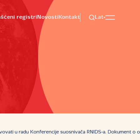
šćeni registri
Novosti
Kontakt
Lat
ovati u radu Konferencije suosnivača RNIDS‑a. Dokument o odr