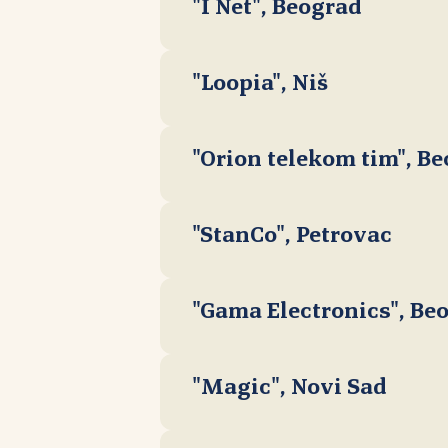
"I Net", Beograd
"Loopia", Niš
"Orion telekom tim", B
"StanCo", Petrovac
"Gama Electronics", Be
"Magic", Novi Sad