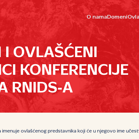
O nama
Domeni
Ovla
 I OVLAŠĆENI
CI KONFERENCIJE
A RNIDS‑A
 imenuje ovlašćenog predstavnika koji će u njegovo ime učestv