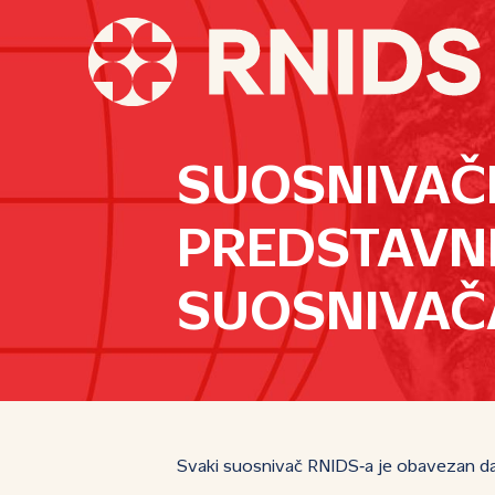
SUOSNIVAČI
PREDSTAVNI
SUOSNIVAČ
Svaki suosnivač RNIDS‑a je obavezan da