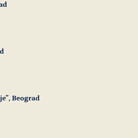
rad
www.magic.rs
rnids@beograd.com
www.telekom.rs
boris.kecman@magic.rs
ad
www.infosky.rs
milenamik@telekom.rs
www.astratelekom.com
nesa@informatika.com
je”, Beograd
www.ninet.rs
miroslav.sudar@astratelekom.com
www.pks.rs
shimba@ninet.co.rs