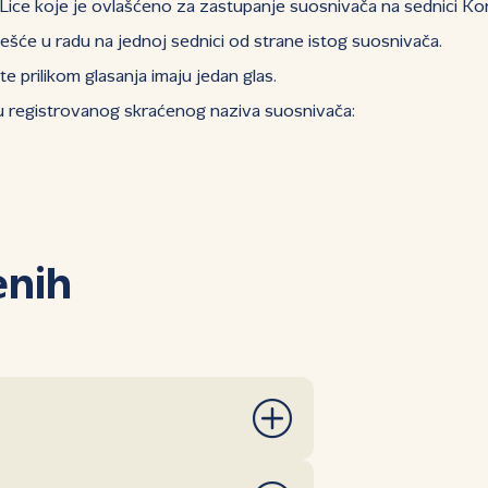
ice koje je ovlašćeno za zastupanje suosnivača na sednici Kon
šće u radu na jednoj sednici od strane istog suosnivača.
 prilikom glasanja imaju jedan glas.
u registrovanog skraćenog naziva suosnivača:
enih