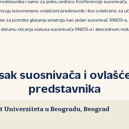
edstavnika i samo za jednu sednicu Konferencije suosnivača. L
uju istovremeno ovlašćeni predstavnik i lice ovlašćeno za uče
e za potrebe glasanja smatraju kao jedan suosnivač RNIDS‑a, te
 datumu sticanja statusa suosnivača RNIDS‑a i abecednom red
sak suosnivača i ovlašć
predstavnika
et Univerziteta u Beogradu, Beograd