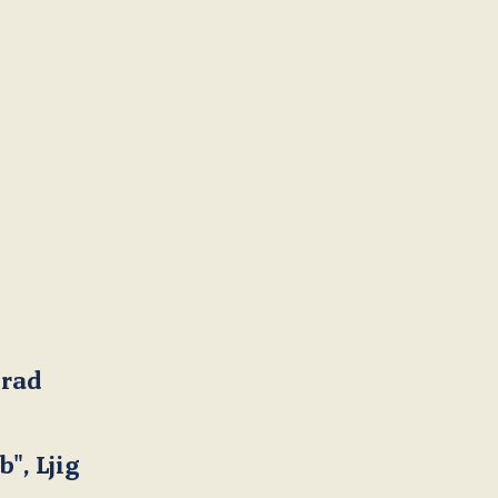
nemanjav@gmail.com
www.telegroup.rs
www.bifonline.rs
dejan.panic@telegroup&#8209;ltd.com
www.passer.co.rs
biljana@bif.rs
www.studiotrid.net
dejan.kostic43@gmail.com
grad
www.blink‑blink.co.rs
studio.trid@gmail.com
", Ljig
www.alfaing.co.rs