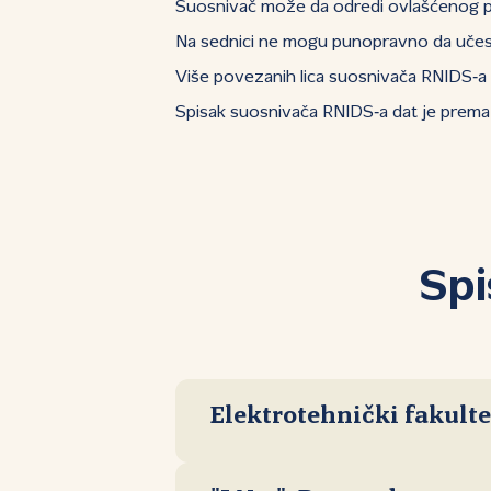
Suosnivač može da odredi ovlašćenog pr
Na sednici ne mogu punopravno da učestv
Više povezanih lica suosnivača RNIDS‑a s
Spisak suosnivača RNIDS‑a dat je prema
Spi
Elektrotehnički fakult