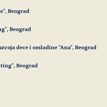
dragana@blink&#8209;blink.co.rs
e", Beograd
www.internet.org.rs
z.markovic@alfaing.co.rs
ng", Beograd
www.sox.rs
office@internet.org.rs
azvoja dece i omladine "Ana", Beograd
krajko@sox.rs
ting", Beograd
zocazarkovic@gmail.com
www.udruzenjeana.org.rs
www.draganjeremic.co.rs
udruzenjeana@yahoo.com
www.mong.co.rs