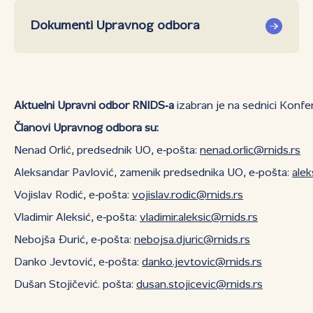
Dokumenti Upravnog odbora
Aktuelni Upravni odbor RNIDS‑a
izabran je na sednici Konfe
Članovi Upravnog odbora su:
Nenad Orlić, predsednik UO, e‑pošta:
nenad.orlic@rnids.rs
Aleksandar Pavlović, zamenik predsednika UO, e‑pošta:
alek
Vojislav Rodić, e‑pošta:
vojislav.rodic@rnids.rs
Vladimir Aleksić, e‑pošta:
vladimir.aleksic@rnids.rs
Nebojša Đurić, e‑pošta:
nebojsa.djuric@rnids.rs
Danko Jevtović, e‑pošta:
danko.jevtovic@rnids.rs
Dušan Stojičević. pošta:
dusan.stojicevic@rnids.rs