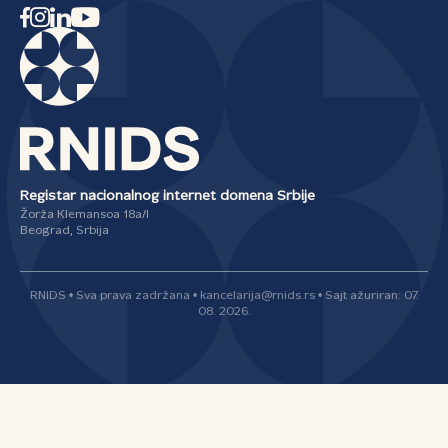
Registar nacionalnog internet domena Srbije
Žorža Klemansoa 18a/I
Beograd, Srbija
RNIDS • Sva prava zadržana • kancelarija@rnids.rs • Sajt ažuriran: 07.
08. 2026.