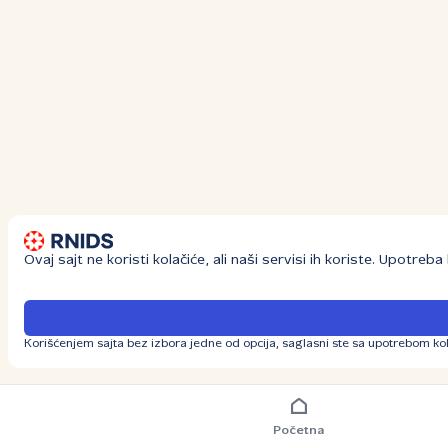
Ovaj sajt ne koristi kolačiće, ali naši servisi ih koriste. Upotre
Korišćenjem sajta bez izbora jedne od opcija, saglasni ste sa upotrebom kol
Početna