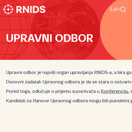
Lat
UPRAVNI ODBOR
Upravni odbor je najviši organ upravljanja RNIDS‑a, a bira
Osnovni zadatak Upravnog odbora je da se stara o ostvarivan
Pored toga, odlučuje o prijemu suosnivača u
Konferenciju
,
Kandidati za članove Upravnog odbora mogu biti punoletni g