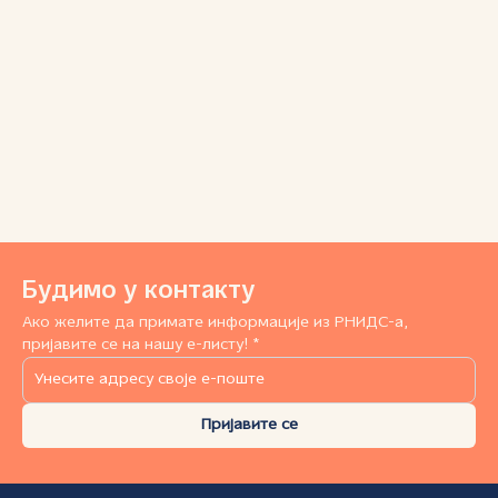
Будимо у контакту
Ако желите да примате информације из РНИДС-а,
пријавите се на нашу е-листу! *
Пријавите се