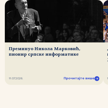
Преминуо Никола Марковић,
пионир српске информатике
Прочитајте више
11.07.2026.