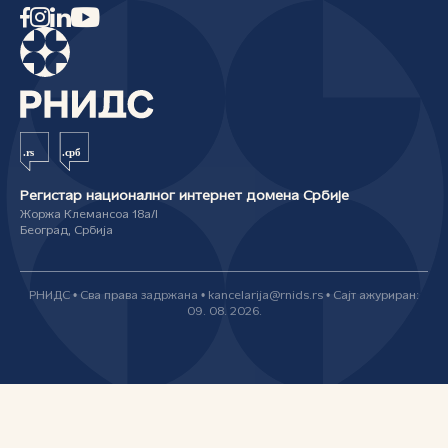
Регистар националног интернет домена Србије
Жоржа Клемансоа 18а/I
Београд, Србија
РНИДС • Сва права задржана • kancelarija@rnids.rs • Сајт ажуриран:
09. 08. 2026.