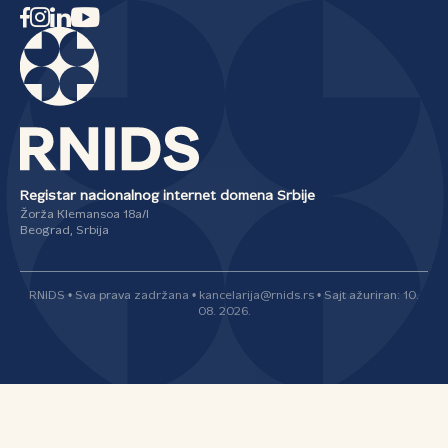
Registar nacionalnog internet domena Srbije
Žorža Klemansoa 18a/I
Beograd, Srbija
RNIDS • Sva prava zadržana • kancelarija@rnids.rs • Sajt ažuriran: 10.
08. 2026.