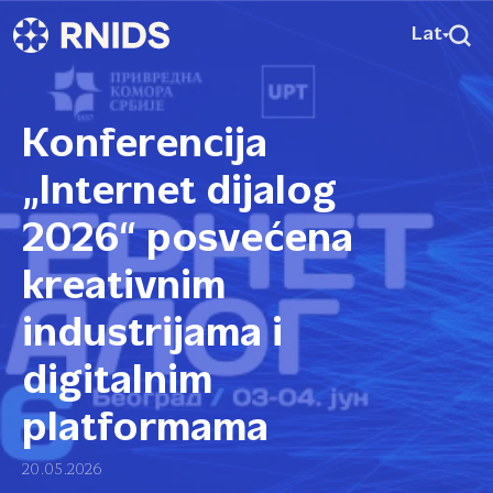
Lat
Konferencija
„Internet dijalog
2026“ posvećena
kreativnim
industrijama i
digitalnim
platformama
20.05.2026