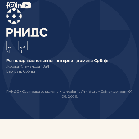
Регистар националног интернет домена Србије
Жоржа Клемансоа 18а/I
Београд, Србија
РНИДС • Сва права задржана • kancelarija@rnids.rs • Сајт ажуриран: 07.
08. 2026.