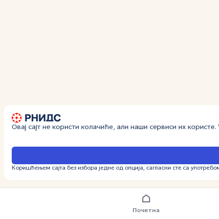
Овај сајт не користи колачиће, али наши сервиси их користе
Коришћењем сајта без избора једне од опција, сагласни сте са употребо
Почетна