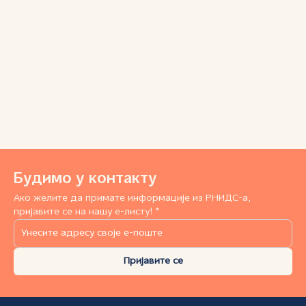
Будимо у контакту
Ако желите да примате информације из РНИДС-а,
пријавите се на нашу е-листу! *
Пријавите се