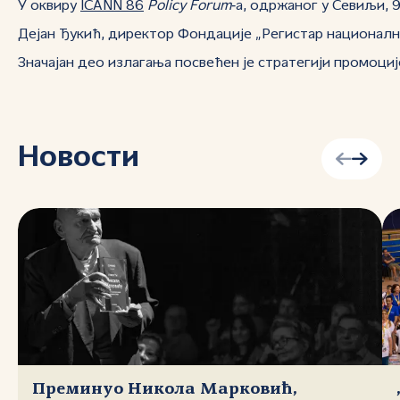
У оквиру
ICANN 86
Policy Forum
‑a, одржаног у Севиљи, 9.
Дејан Ђукић, директор Фондације „Регистар национално
Значајан део излагања посвећен је стратегији промоци
Новости
Преминуо Никола Марковић,