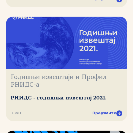
Годишњи извештаји и Профил
РНИДС-а
РНИДС - годишњи извештај 2021.
Преузмите
3.6MB