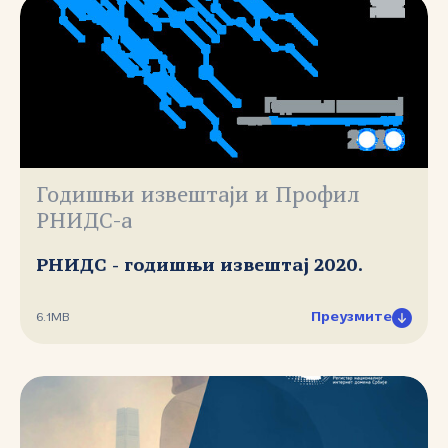
Годишњи извештаји и Профил
РНИДС-а
РНИДС - годишњи извештај 2020.
Преузмите
6.1MB