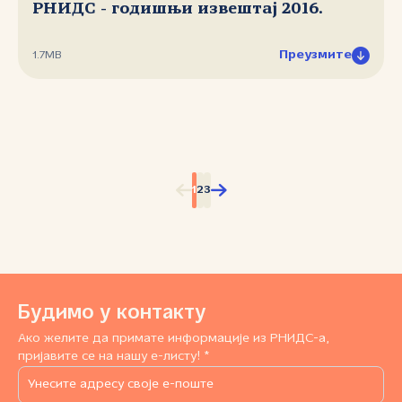
РНИДС - годишњи извештај 2016.
Преузмите
1.7MB
1
2
3
Будимо у контакту
Ако желите да примате информације из РНИДС-а,
пријавите се на нашу е-листу! *