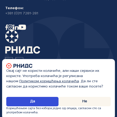
Телефон:
+381 (0)11 7281-281
Овај сајт не користи колачиће, али наши сервиси их
Регистар националног интернет домена Србије
користе. Употреба колачића је регулисана
Жоржа Клемансоа 18а/I
нашом
Политиком коришћења колачића
. Да ли сте
Београд, Србија
сагласни да користимо колачиће током ваше посете?
РНИДС • Сва права задржана • kancelarija@rnids.rs • Сајт ажуриран:
Да
Не
09. 08. 2026.
Коришћењем сајта без избора једне од опција, сагласни сте са
употребом колачића.