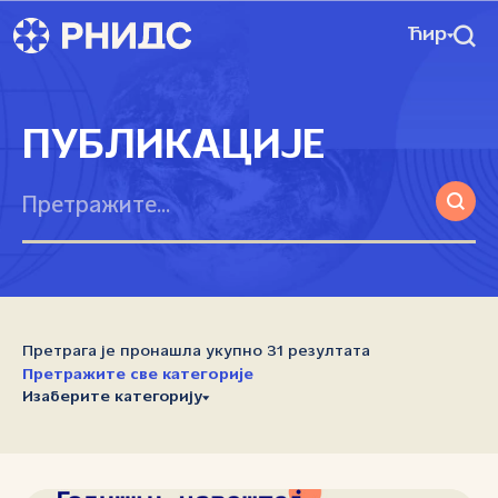
Ћир
ПУБЛИКАЦИЈЕ
Претрага је пронашла укупно 31 резултата
Претражите све категорије
Изаберите категорију