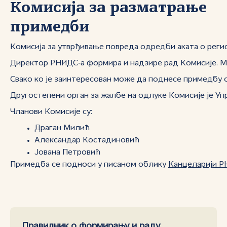
Комисија за разматрање
примедби
Комисија за утврђивање повреда одредби аката о регис
Директор РНИДС‑а формира и надзире рад Комисије. Ман
Свако ко је заинтересован може да поднесе примедбу о
Другостепени орган за жалбе на одлуке Комисије је У
Чланови Комисије су:
Драган Милић
Александар Костадиновић
Јована Петровић
Примедба се подноси у писаном облику
Канцеларији Р
Правилник о формирању и раду