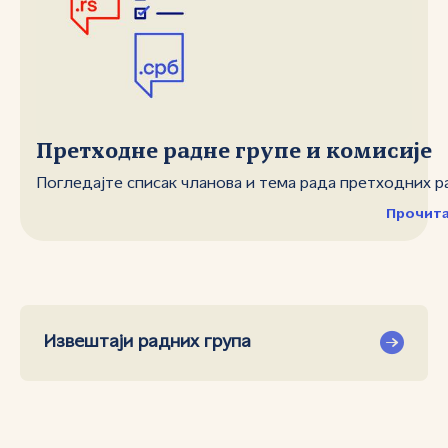
Претходне радне групе и комисије
Погледајте списак чланова и тема рада претходних р
Прочита
Извештаји радних група