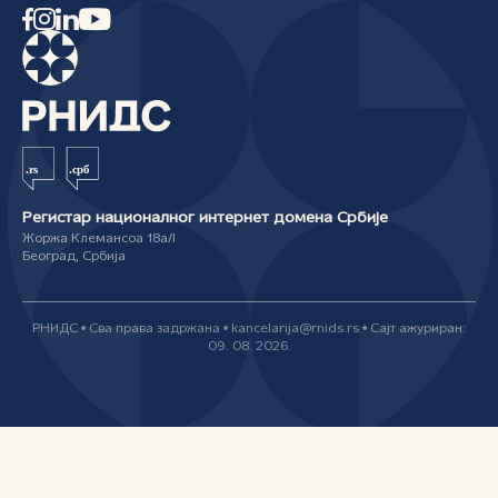
Регистар националног интернет домена Србије
Жоржа Клемансоа 18а/I
Београд, Србија
РНИДС • Сва права задржана • kancelarija@rnids.rs • Сајт ажуриран:
09. 08. 2026.