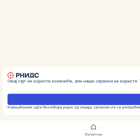
Овај сајт не користи колачиће, али наши сервиси их користе
Коришћењем сајта без избора једне од опција, сагласни сте са употребо
Почетна