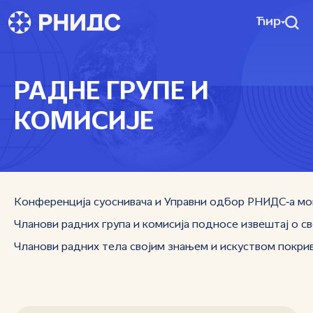
Ћир
РАДНЕ ГРУПЕ И
КОМИСИЈЕ
Конференција суоснивача и Управни одбор РНИДС‑а могу
Чланови радних група и комисија подносе извештај о сво
Чланови радних тела својим знањем и искуством покрив