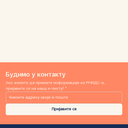
Будимо у контакту
Ако желите да примате информације из РНИДС-а,
пријавите се на нашу е-листу! *
Пријавите се