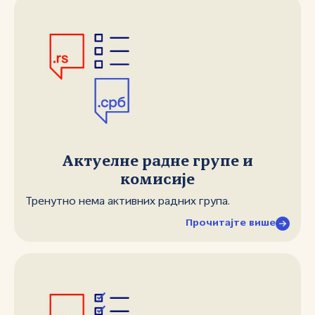
Актуелне радне групе и
комисије
Тренутно нема активних радних група.
Прочитајте више