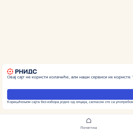
Овај сајт не користи колачиће, али наши сервиси их користе
Коришћењем сајта без избора једне од опција, сагласни сте са употребо
Почетна