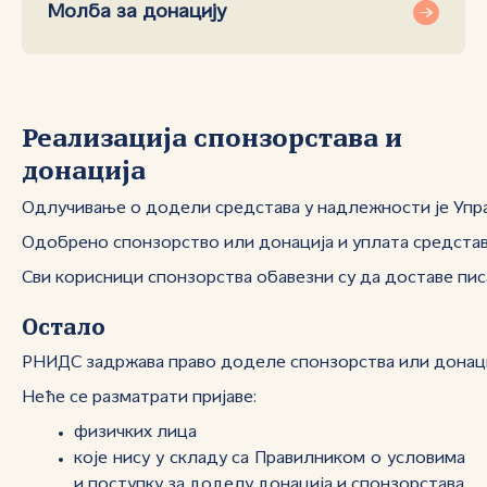
Молба за донацију
Реализација спонзорстaва и
донација
Одлучивање о додели средстава у надлежности је Упр
Одобрено спонзорство или донација и уплата средстав
Сви корисници спонзорства обавезни су да доставе писа
Остало
РНИДС задржава право доделе спонзорства или донаци
Неће се разматрати пријаве:
физичких лица
које нису у складу са Правилником о условима
и поступку за доделу донација и спонзорстава