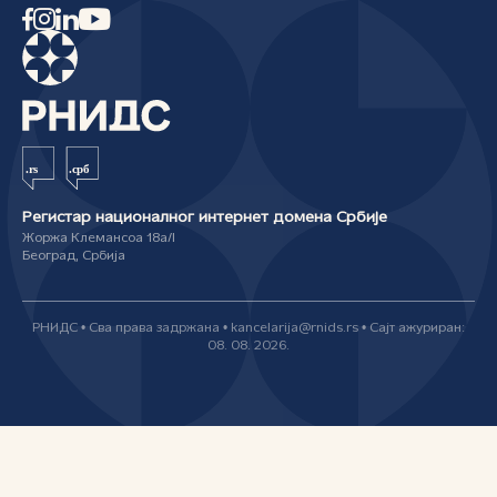
Регистар националног интернет домена Србије
Жоржа Клемансоа 18а/I
Београд, Србија
РНИДС • Сва права задржана • kancelarija@rnids.rs • Сајт ажуриран:
08. 08. 2026.