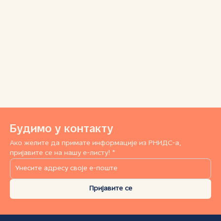
Будимо у контакту
Ако желите да примате информације из РНИДС-а,
пријавите се на нашу е-листу! *
Пријавите се