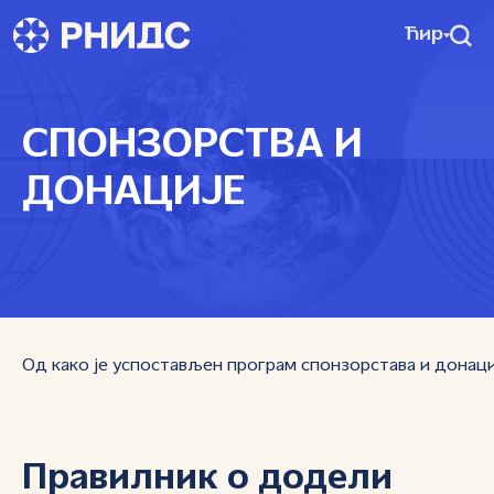
Ћир
СПОНЗОРСТВА И
ДОНАЦИЈЕ
Од како је успостављен програм спонзорстава и донациј
Правилник о додели