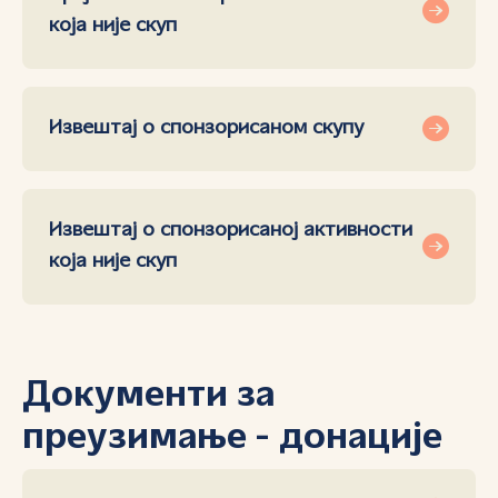
која није скуп
Извештај о спонзорисаном скупу
Извештај о спонзорисаној активности
која није скуп
Документи за
преузимање - донације