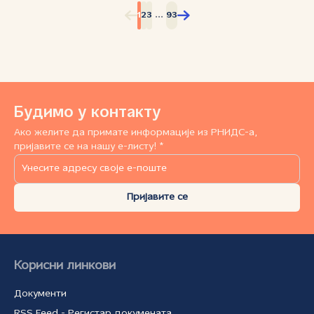
...
1
2
3
93
Будимо у контакту
Ако желите да примате информације из РНИДС-а,
пријавите се на нашу е-листу! *
Пријавите се
Корисни линкови
Документи
RSS Feed - Регистар докумената