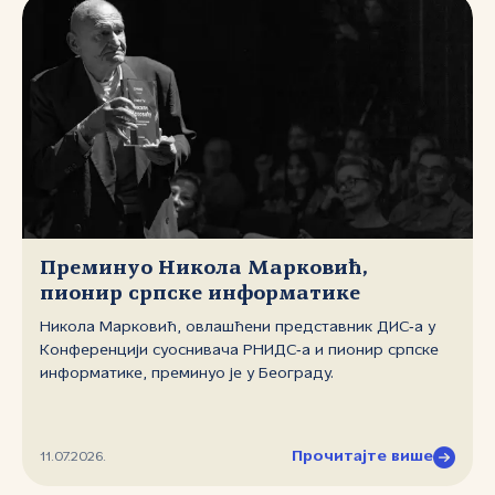
Преминуо Никола Марковић,
пионир српске информатике
Никола Марковић, овлашћени представник ДИС‑а у
Конференцији суоснивача РНИДС‑а и пионир српске
информатике, преминуо је у Београду.
Прочитајте више
11.07.2026.