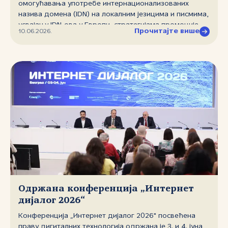
омогућавања употребе интернационализованих
назива домена (IDN) на локалним језицима и писмима,
усвајању IDN‑ова у Европи, стратегијама промоције
Прочитајте више
10.06.2026.
истих и Универзалној прихватљивости (UA). Сесију је
отворила Питинан Куарморнпатана, директорка IDN
програма у ICANN‑у, са техничким прегледом процеса
омогућавања IDN‑ова кроз стандарде IDNA 2008 и
Label Generation Rules (LGR). Регина Фушкова из
регистра EURid представила је стање усвајања
IDN‑ова у Европи, са посебним освртом на резултате
новог издања извештаја IDNWorldReport.eu. Кључни
налази извештаја показују да је тржиште IDN‑ова и
даље концентрисано и у благом паду, да се техничка
спремност постепено побољшава, али да свест
корисника остаје највећа препрека ширем усвајању.
Одржана конференција „Интернет
дијалог 2026“
Конференција „Интернет дијалог 2026" посвећена
праву дигиталних технологија одржана је 3. и 4. јуна