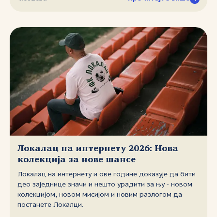
распоређена у 78 тимова, радила су на решавању
озбиљних интернет проблема, а РНИДС је као златни
партнер овог догађаја дао значајан допринос
његовом успешном одржавању.
Локалац на интернету 2026: Нова
колекција за нове шансе
Локалац на интернету и ове године доказује да бити
део заједнице значи и нешто урадити за њу ‑ новом
колекцијом, новом мисијом и новим разлогом да
постанете Локалци.