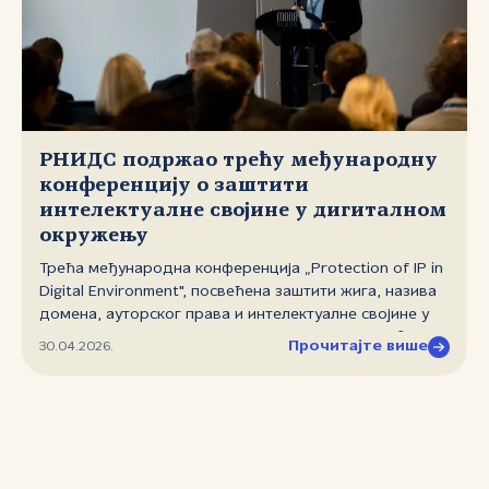
интелигенције, стратешком планирању, расту,
одговору на кризне ситуације, питањима усклађивања
пословања и правила са различитим прописима итд.
РНИДС подржао трећу међународну
конференцију о заштити
интелектуалне својине у дигиталном
окружењу
Трећа међународна конференција „Protection of IP in
Digital Environment", посвећена заштити жига, назива
домена, ауторског права и интелектуалне својине у
дигиталном окружењу, одржана је 27. априла 2026.
Прочитајте више
30.04.2026.
године у Београду. Конференцији је присуствовало
између 150 и 200 стручњака из земље и иностранства,
а Фондација „Регистар националног интернет домена
Србије" (РНИДС) подржала је реализацију догађаја.