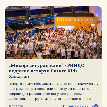
„Мисија сигуран клик" ‑ РНИДС
подржао четврти Future Kids
Хакатон
Четврти Future Kids Хакатон, регионално такмичење у
програмирању и роботици за децу од 8 до 13 година,
завршен је прошлог викенда у београдском
Спортском центру „Шумице". Чак 234 талентована
такмичара из пет држава бивше Југославије,
Прочитајте више
17.06.2026.