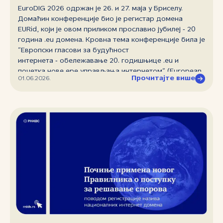
EuroDIG 2026 одржан је 26. и 27. маја у Бриселу.
Домаћин конференције био је регистар домена
EURid, који је овом приликом прославио јубилеј ‑ 20
година .eu домена. Кровна тема конференције била је
”Европски гласови за будућност
интернета ‑ обележавање 20. годишњице .eu и
почетка нове ере управљања интернетом” (European
Прочитајте више
01.06.2026.
Voices for the Future of the Internet ‑ Celebrating 20
Years of .eu and the Beginning of a New Internet
Governance Era), а реализацију догађаја подржали су
Европска комисија, Савет Европе, UNESCO, ICANN,
RIPE NCC и други институционални партнери и
донори.