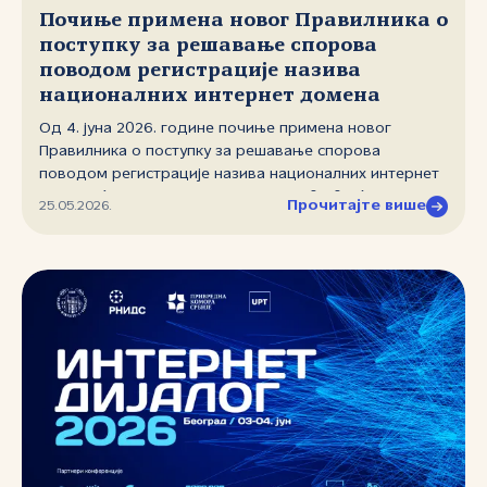
Почиње примена новог Правилника о
поступку за решавање спорова
поводом регистрације назива
националних интернет домена
Од 4. јуна 2026. године почиње примена новог
Правилника о поступку за решавање спорова
поводом регистрације назива националних интернет
домена (Службени гласник РС, бр. 30/2026), усвојеног
Прочитајте више
25.05.2026.
26. марта 2026. године. Правилник доноси три
кључне измене у односу на претходни, који је био на
снази од 2011. године.