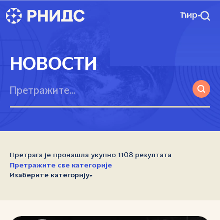
Ћир
НОВОСТИ
Претрага је пронашла укупно 1108 резултата
Претражите све категорије
Изаберите категорију