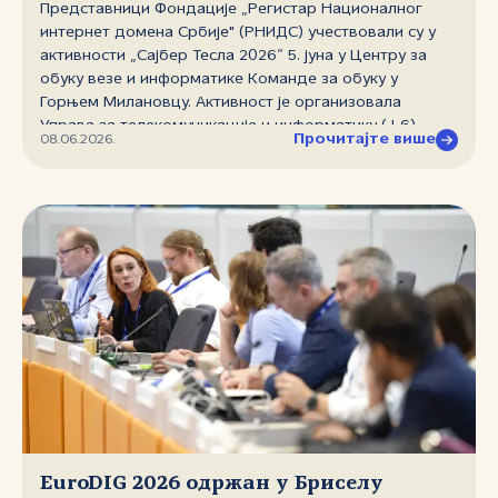
Представници Фондације „Регистар Националног
интернет домена Србије" (РНИДС) учествовали су у
активности „Сајбер Тесла 2026” 5. јуна у Центру за
обуку везе и информатике Команде за обуку у
Горњем Милановцу. Активност је организовала
Управа за телекомуникације и информатику (Ј‑6)
Прочитајте више
08.06.2026.
Генералштаба Војске Србије.
EuroDIG 2026 одржан у Бриселу