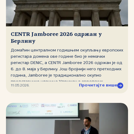
CENTR Jamboree 2026 одржан у
Берлину
Домаћин централном годишњем окупљању европских
регистара домена ове године био је немачки
регистар DENIC, a CENTR Jamboree 2026 одржан је од
6. до 8. маја у Берлину. Још бројнији него претходних
година, Jamboree је традиционално окупио
представнике чланица Удружења европских
Прочитајте више
11.05.2026.
националних регистара домена највишег нивоа
(CENTR), али и представнике међународних стручних
организација, регистрара и компанија које сарађују са
регистрима домена. Програм конференције био је
разноврстан и темељно припремљен да адресира
питања актуелна у доменској индустрији, те су
тематске целине биле посвећене безбедности,
злоупотребама домена, употреби вештачке