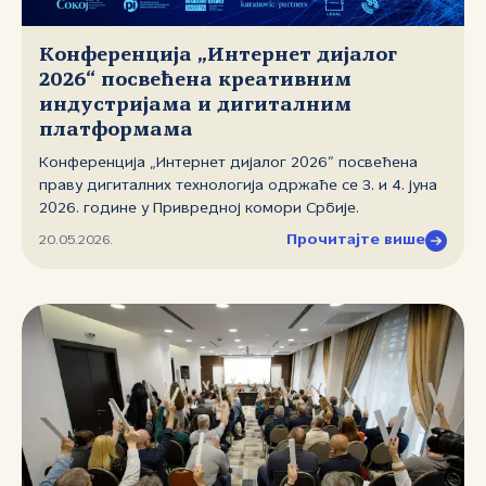
Конференција „Интернет дијалог
2026“ посвећена креативним
индустријама и дигиталним
платформама
Конференција „Интернет дијалог 2026“ посвећена
праву дигиталних технологија одржаће се 3. и 4. јуна
2026. године у Привредној комори Србије.
Конференцију организују Фондација „Регистар
Прочитајте више
20.05.2026.
националног интернет домена Србије“, Правни
факултет Универзитета у Београду, Привредна
комора Србије и Удружење за право и технологију.