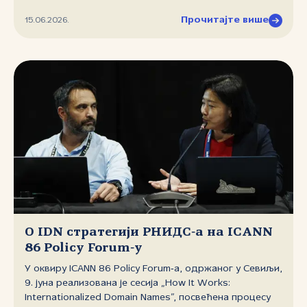
Прочитајте више
15.06.2026.
О IDN стратегији РНИДС‑а на ICANN
86 Policy Forum‑у
У оквиру ICANN 86 Policy Forum‑a, одржаног у Севиљи,
9. јуна реализована је сесија „How It Works:
Internationalized Domain Names”, посвећена процесу