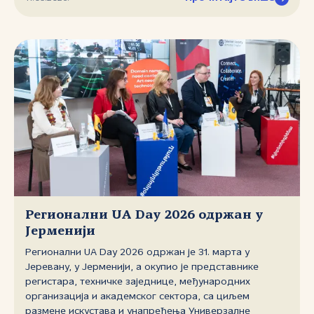
националних регистара домена највишег нивоа
(CENTR), али и представнике међународних стручних
организација, регистрара и компанија које сарађују са
регистрима домена. Програм конференције био је
разноврстан и темељно припремљен да адресира
питања актуелна у доменској индустрији, те су
тематске целине биле посвећене безбедности,
злоупотребама домена, употреби вештачке
интелигенције, стратешком планирању, расту,
одговору на кризне ситуације, питањима усклађивања
пословања и правила са различитим прописима итд.
Регионални UA Day 2026 одржан у
Јерменији
Регионални UA Day 2026 одржан је 31. марта у
Јеревану, у Јерменији, а окупио је представнике
регистара, техничке заједнице, међународних
организација и академског сектора, са циљем
размене искустава и унапређења Универзалне