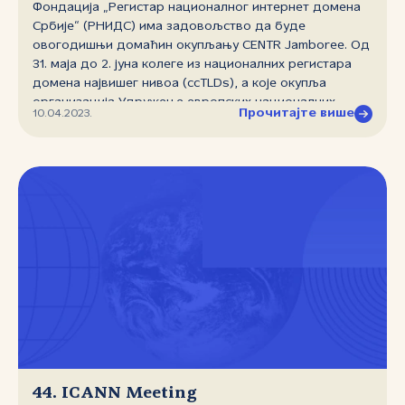
Фондација „Регистар националног интернет домена
Србије“ (РНИДС) има задовољство да буде
овогодишњи домаћин окупљању CENTR Jamboree. Од
31. маја до 2. јуна колеге из националних регистара
домена највишег нивоа (ccTLDs), а које окупља
организација Удружење европских националних
Прочитајте више
10.04.2023.
регистара домена највишег нивоа (CENTR), боравиће
у Београду. Током тродневног сусрета биће
организоване пленарне сесије посвећене
актуелностима у доменској индустрији, пројектни
тимови детаљно ће представити прогрес остварен
на различитим пројектима на којима стручњаци које
окупља CENTR раде, а свака од радних група CENTR‑а
(правна и регулаторна, маркетиншка,
административна, техничка, група за безбедност и
истраживање и развој) имаће своје сесије. CENTR је
удружење ccTLD регистара из Европе, али и неколико
ваневропских земаља (Канада, Нови Зеланд, Јапан,
Аустралија и др). У садашњем облику постоји од
2006. године, седиште је у Бриселу. CENTR има
изузетно важну улогу у повезивању регистара,
44. ICANN Meeting