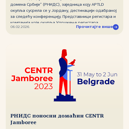
домена Србије” (РНИДС), заједница коју APTLD
окупља сусрела се у Јордану, дестинацији одабраној
за следећу конференцију. Представници регистара и
компанија које окупља Удружење регистара
Прочитајте више
06.02.2026.
Азијско‑пацифичког региона (APTLD) разговарали су
о актуелним темама 3. и 4. фебруара, а директор
РНИДС‑а, Дејан Ђукић, говорио је на више сесија.
РНИДС поносни домаћин CENTR
Jamboree