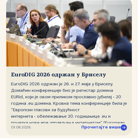
EuroDIG 2026 одржан у Бриселу
EuroDIG 2026 одржан је 26. и 27. маја у Бриселу.
Домаћин конференције био је регистар домена
EURid, који је овом приликом прославио јубилеј ‑ 20
година .eu домена. Кровна тема конференције била је
”Европски гласови за будућност
интернета ‑ обележавање 20. годишњице .eu и
почетка нове ере управљања интернетом” (European
Прочитајте више
01.06.2026.
Voices for the Future of the Internet ‑ Celebrating 20
Years of .eu and the Beginning of a New Internet