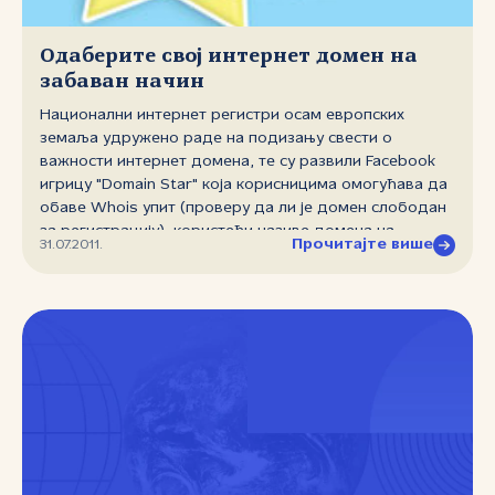
http://meeting.cctld.ru/en
Одаберите свој интернет домен на
забаван начин
Национални интернет регистри осам европских
земаља удружено раде на подизању свести о
важности интернет домена, те су развили Facebook
игрицу "Domain Star" која корисницима омогућава да
обаве Whois упит (проверу да ли је домен слободан
за регистрацију), користећи називе домена на
Прочитајте више
31.07.2011.
забаван начин. У овом пројекту учествују национални
интернет регистри Србије (РНИДС), Аустрије (NIC.AT),
Француске (AFNIC), Немачке (DENIC), Пољске (NASK),
Финске (FICORA), Словеније (ARNES) и Црне Горе
(Domen). На адреси
http://apps.facebook.com/domainstar налази се
апликација која омогућава проверу да ли је слободан
.RS домен у свим варијацијама имена и презимена
корисника, уз линк ка овлашћеним регистрима
домена. Могуће је, наравно, проверити и било коју
другу реч да ли је слободна за регистрацију у