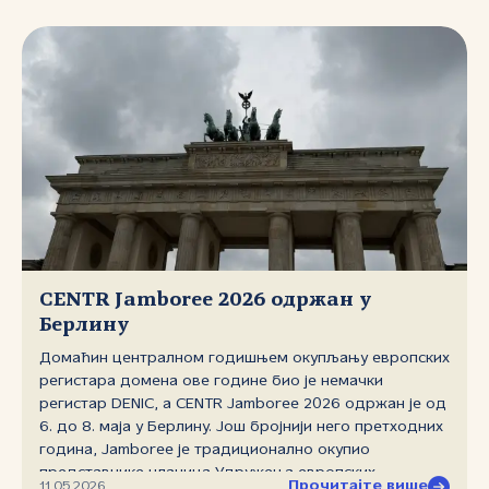
Governance Era), а реализацију догађаја подржали су
Европска комисија, Савет Европе, UNESCO, ICANN,
RIPE NCC и други институционални партнери и
донори.
CENTR Jamboree 2026 одржан у
Берлину
Домаћин централном годишњем окупљању европских
регистара домена ове године био је немачки
регистар DENIC, a CENTR Jamboree 2026 одржан је од
6. до 8. маја у Берлину. Још бројнији него претходних
година, Jamboree је традиционално окупио
представнике чланица Удружења европских
Прочитајте више
11.05.2026.