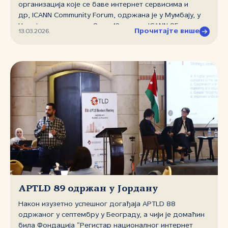
организација које се баве интернет сервисима и
др, ICANN Community Forum, одржана је у Мумбају, у
Индији у периоду од 8. до 12. марта. ICANN 85 окупио
Прочитајте више
13.03.2026.
је више од 1.400 учесника из 112 земаља на лицу
места, и више од 660 онлајн. Одржане су 203 јавне
сесије, а на две је учествовао Дејан Ђукић, директор
Фондације ”Регистар националног интернет домена”
(РНИДС).
APTLD 89 одржан у Јордану
Након изузетно успешног догађаја APTLD 88
одржаног у септембру у Београду, а чији је домаћин
била Фондација ”Регистар националног интернет