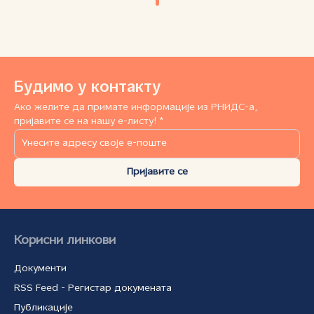
уважени светски стручњаци и представници неколико
међународних организација (ICANN, CENTR, WIPO...)
Предавања су трајала два дана и била су
организована у осам секција са заједничком
тематиком. На краја првог дана у оквиру панела
посвећеног IDN доменима, наш представник одржао
Будимо у контакту
је предавање и присутнима представио РНИДС и
Ако желите да примате информације из РНИДС-а,
актуелни процес увођења ћириличког домена. ВИШЕ
пријавите се на нашу е-листу! *
ИНФОРМАЦИЈА:
http://meeting2010.cctld.ru/eng/program.php
Пријавите се
Корисни линкови
Документи
RSS Feed - Регистар докумената
Публикације