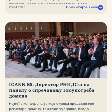
прихватљивости (Universal Acceptance ‑ UA) и
Прочитајте више
03.04.2026.
вишејезичности на интернету. Домаћин догађаја био
је јерменски регистар домена (.am/.հայ), а на
догађају је учествовала и Дијана Милутиновић,
представница Фондације ”Регистар националног
интернет домена Србије” (РНИДС).
ICANN 85: Директор РНИДС‑а на
панелу о спречавању злоупотреба
домена
Највећа конференције која окупља представнике
регистара домена, техничке заједнице, влада,