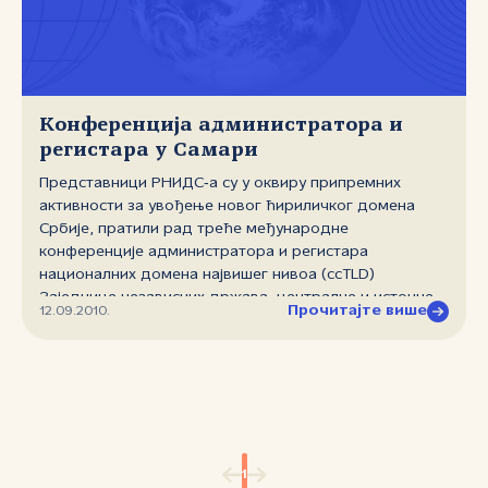
Конференција администратора и
регистара у Самари
Представници РНИДС‑а су у оквиру припремних
активности за увођење новог ћириличког домена
Србије, пратили рад треће међународне
конференције администратора и регистара
националних домена највишег нивоа (ccTLD)
Заједнице независних држава, централне и источне
Прочитајте више
12.09.2010.
Европе. Овај међународни скуп је одржан од 7. до 10.
септембра у бањском одмаралишту "Литица Волге"
(Волжский Утёс) у самарској области Русије. Домаћин
скупа је био Координациони центар за .ru ccTLD, а
коспонзор Интернет корпорација за додељена имена
и бројеве (ICANN). Скупу је присуствовало преко 70
представника из двадесетак земаља. Међу њима су,
1
поред чланова националних регистара, били и