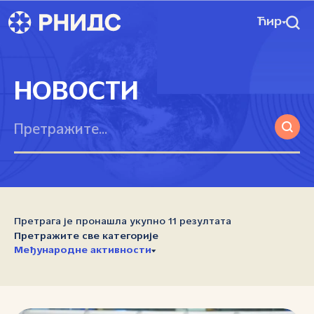
Ћир
НОВОСТИ
Претрага је пронашла укупно 11 резултата
Претражите све категорије
Међународне активности