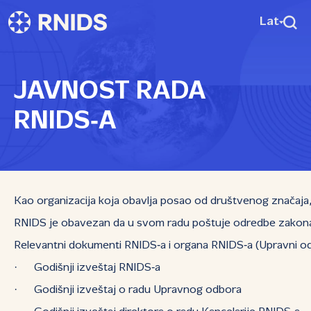
Lat
JAVNOST RADA
RNIDS‑A
Kao organizacija koja obavlja posao od društvenog značaja, 
RNIDS je obavezan da u svom radu poštuje odredbe zakona ko
Relevantni dokumenti RNIDS‑a i organa RNIDS‑a (Upravni odbor
· Godišnji izveštaj RNIDS‑a
· Godišnji izveštaj o radu Upravnog odbora