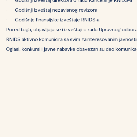
· Godišnji izveštaj direktora o radu Kancelarije RNIDS‑a
· Godišnji izveštaj nezavisnog revizora
· Godišnje finansijske izveštaje RNIDS‑a.
Pored toga, objavljuju se i izveštaji o radu Upravnog odbora (
RNIDS aktivno komunicira sa svim zainteresovanim javnosti
Oglasi, konkursi i javne nabavke obavezan su deo komunikaci