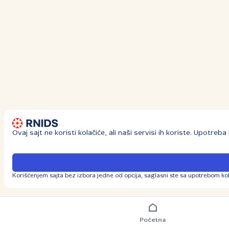
Ovaj sajt ne koristi kolačiće, ali naši servisi ih koriste. Upotre
Korišćenjem sajta bez izbora jedne od opcija, saglasni ste sa upotrebom kol
Početna