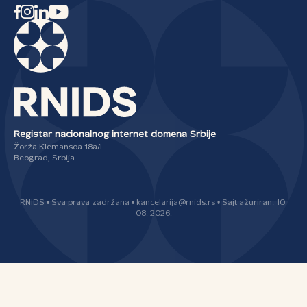
Registar nacionalnog internet domena Srbije
Žorža Klemansoa 18a/I
Beograd, Srbija
RNIDS • Sva prava zadržana • kancelarija@rnids.rs • Sajt ažuriran: 10.
08. 2026.