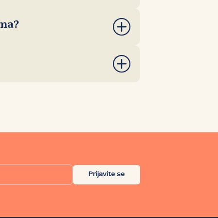
ional Top Level Domain Registries
ima?
Prijavite se