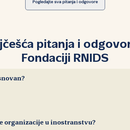
i dokumentom).
Pogledajte sva pitanja i odgovore
u
mena.
jčešća pitanja i odgovor
Fondaciji RNIDS
osnovan?
e organizacije u inostranstvu?