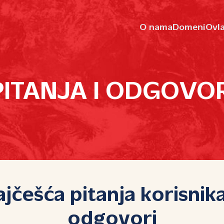
O nama
Domeni
Ovla
ITANJA I ODGOVOR
jčešća pitanja korisnik
odgovori