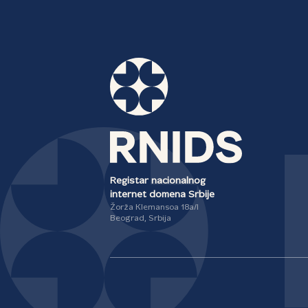
Registar nacionalnog
internet domena Srbije
Žorža Klemansoa 18a/I
Beograd, Srbija