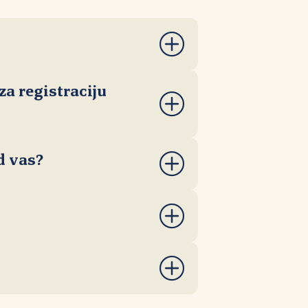
(WHOIS)
WHOIS pretraga
a registraciju
enih registara
preuzmite .pdf
d vas?
ne obavlja kod RNIDS‑a