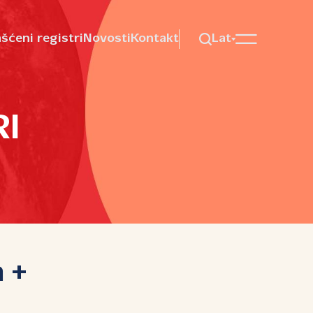
šćeni registri
Novosti
Kontakt
Lat
I
a +