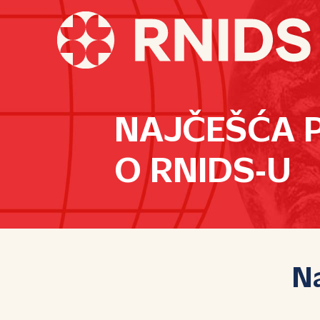
NAJČEŠĆA P
O RNIDS‑U
Na