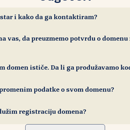
istar i kako da ga kontaktiram?
 na vas, da preuzmemo potvrdu o domenu z
Spisak ovlašć
am domen ističe. Da li ga produžavamo ko
ovlašćenog registra
li promenim podatke o svom domenu?
dužim registraciju domena?