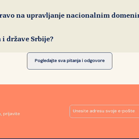
Council of European Nat
pravo na upravljanje nacionalnim domen
Internet Corporation for Assigned Names and Numbers
i države Srbije?
Pogledajte sva pitanja i odgovore
 prijavite