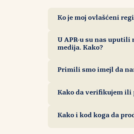
Ko je moj ovlašćeni reg
U APR-u su nas uputili
medija. Kako?
WHOIS pretragu
Primili smo imejl da n
Kako da verifikujem i
Kako i kod koga da pro
Kontaktirajte svoj ovlašćeni registar sa zahtevom.