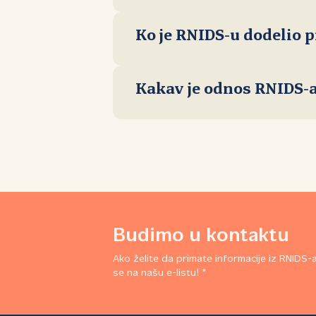
Ko je RNIDS-u dodelio 
Kakav je odnos RNIDS-a 
Budimo u kontaktu
Ako želite da primate informacije iz RNIDS-a,
se na našu e-listu! *