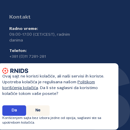
Kontakt
Radno vreme:
09.00-17.00 (CET/CEST), radnim
danima
Telefon:
+381 (0)11 7281-281
Ovaj sajt ne koristi kolačiće, ali naši servisi ih koriste.
Upotreba kolačića je regulisana našom
Politikom
korišćenja kolačića
. Da li ste saglasni da koristimo
kolačiće tokom vaše posete?
Da
Ne
Korišćenjem sajta bez izbora jedne od opcija, saglasni ste sa
upotrebom kolačića.