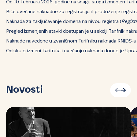
Od 10. februara 2026. godine na snagu stupa izmenjen Tarifn
Biće uvećane naknadne za registraciju ili produženje registra
Naknada za zaključavanje domena na nivou registra (
Regist
Pregled izmenjenih stavki dostupan je u sekciji
Tarifnik nak
Naknade navedene u zvaničnom Tarifniku naknada RNIDS‑a nisu
Odluku o izmeni Tarifnika i uvećanju naknada doneo je Upra
Novosti