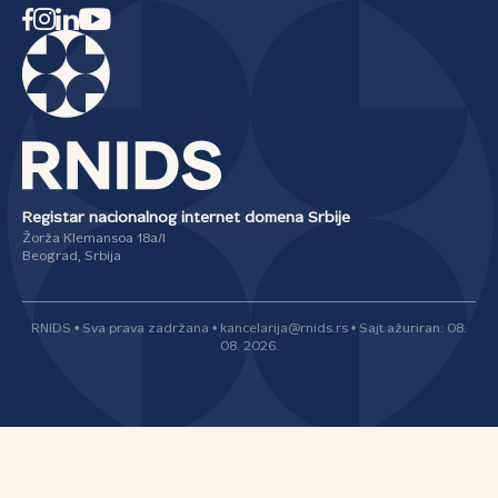
Registar nacionalnog internet domena Srbije
Žorža Klemansoa 18a/I
Beograd, Srbija
RNIDS • Sva prava zadržana • kancelarija@rnids.rs • Sajt ažuriran: 08.
08. 2026.