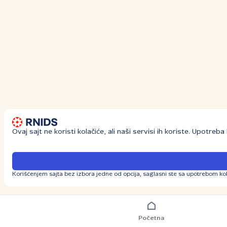
Ovaj sajt ne koristi kolačiće, ali naši servisi ih koriste. Upotre
Korišćenjem sajta bez izbora jedne od opcija, saglasni ste sa upotrebom kol
Početna