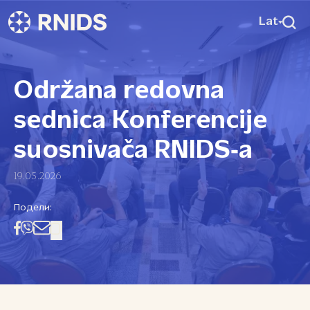
Lat
Održana redovna
sednica Konferencije
suosnivača RNIDS‑a
19.05.2026
Подели: