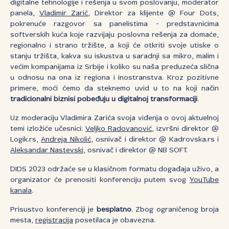
digitalne tehnologije i rešenja u svom poslovanju, moderator
panela,
Vladimir Zarić
, Direktor za klijente @ Four Dots,
pokrenuće razgovor sa panelistima - predstavnicima
softverskih kuća koje razvijaju poslovna rešenja za domaće,
regionalno i strano tržište, a koji će otkriti svoje utiske o
stanju tržišta, kakva su iskustva u saradnji sa mikro, malim i
većim kompanijama iz Srbije i koliko su naša preduzeća slična
u odnosu na ona iz regiona i inostranstva. Kroz pozitivne
primere, moći ćemo da steknemo uvid u to na koji način
tradicionalni biznisi pobeđuju u digitalnoj transformaciji
.
Uz moderaciju Vladimira Zarića svoja viđenja o ovoj aktuelnoj
temi izložiće učesnici:
Veljko Radovanović
, izvršni direktor @
Logik.rs,
Andreja Nikolić
, osnivač i direktor @ Kadrovska.rs i
Aleksandar Nastevski
, osnivač i direktor @ NB SOFT.
DIDS 2023 održaće se u klasičnom formatu događaja uživo, a
organizator će prenositi konferenciju putem svog
YouTube
kanala
.
Prisustvo konferenciji je
besplatno
. Zbog ograničenog broja
mesta,
registracija
posetilaca je obavezna.