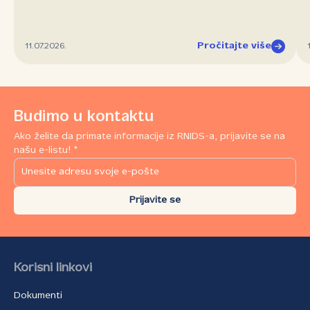
Pročitajte više
11.07.2026.
Budimo u kontaktu
Ako želite da primate informacije iz RNIDS-a, prijavite se na
našu e-listu! *
Prijavite se
Korisni linkovi
Dokumenti