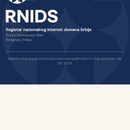
Registar nacionalnog internet domena Srbije
Žorža Klemansoa 18a/I
Beograd, Srbija
RNIDS • Sva prava zadržana • kancelarija@rnids.rs • Sajt ažuriran: 09.
08. 2026.