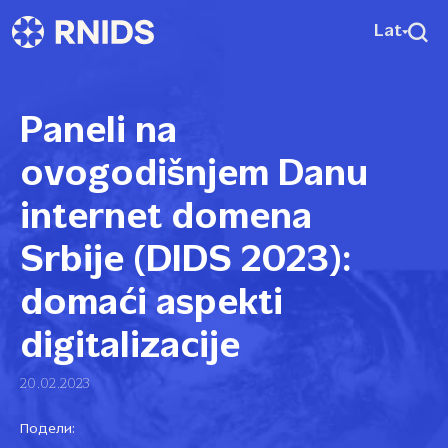
Lat
Paneli na
ovogodišnjem Danu
internet domena
Srbije (DIDS 2023):
domaći aspekti
digitalizacije
20.02.2023
Подели: