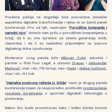
Posebna pažnja na događaju biće posvećena domaćim
aspektima digitalne transformacije i njima će se baviti paneli
konferencije. Prvi od njih, naslovljen “
Porodične kompanije i
naredni nivo
” doneće nam priču o porodičnim kompanijama u
Srbiji, da li su one spremne za smenu generacija među
vlasnicima i da li su naslednici pripremljeni za izazove
digitalnog doba i poslovanja.
Moderator ovog panela biće
Milovan Zvijer
, advokat i
partner u firmi Four Legal, a učesnici
Dragan
i
Aleksandar
Marković
, otac i sin, ITN Group, kao i
Rade
i
Aleksa Vučićević
,
otac i sin, Art Ival.
“
Digitalna poslovna rešenja iz Srbije
” naziv je drugog panela
konferencije kojem će nesposredno prethoditi
predstavljanje
rezultata istraživanja
o upotrebi digitalnih tehnologija u
poslovanju.
Nakon što bude prezentovao kako i koliko biznisi koriste