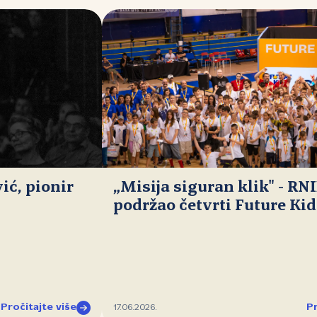
ć, pionir
„Misija siguran klik" - RN
podržao četvrti Future Ki
Pročitajte više
Pr
17.06.2026.