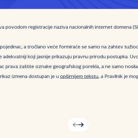
povodom registracije naziva nacionalnih internet domena (Služb
ojedinac, a tročlano veće formiraće se samo na zahtev tužioca 
de adekvatniji koji jasnije prikazuju pravnu prirodu postupka. Uv
c prava zaštite oznake geografskog porekla, a ne samo nosilac 
 prikaz izmena dostupan je u
opširnijem tekstu
, a Pravilnik je m