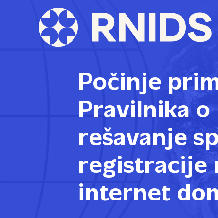
Počinje pri
Pravilnika o
rešavanje 
registracije
internet do