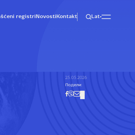
šćeni registri
Novosti
Kontakt
Lat
25.05.2026
Подели: