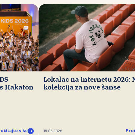
IDS
Lokalac na internetu 2026:
ds Hakaton
kolekcija za nove šanse
očitajte više
Proč
15.06.2026.