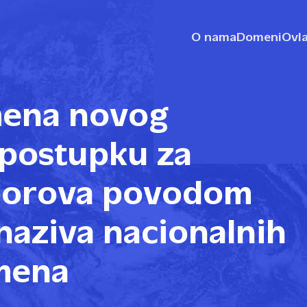
O nama
Domeni
Ovla
mena novog
 postupku za
sporova povodom
 naziva nacionalnih
mena