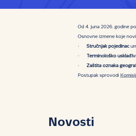
Od 4. juna 2026. godine po
Osnovne izmene koje novi P
·
Stručnjak pojedinac
ume
·
Terminološko usklađiv
·
Zaštita oznaka geogra
Postupak sprovodi
Komisi
Novosti