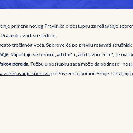
činje primena novog Pravilnika o postupku za rešavanje sporova 
ravilnik uvodi su sledeće:
sto tročlanog veća. Sporove će po pravilu rešavati stručnjak p
anje
. Napuštaju se termini „arbitar" i „arbitražno veće", te uvo
fskog porekla
. Tužbu u postupku sada može da podnese i nosila
ja za rešavanje sporova
pri Privrednoj komori Srbije. Detaljniji