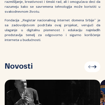
razmišljanje, kreativnost i timski rad, ali i omogućava deci da
razumeju kako se savremena tehnologija može koristiti u
svakodnevnom životu.
Fondacija ,,Registar nacionalnog internet domena Srbije’’ je
sa zadovoljstvom podržala ovaj projekat, verujući da
ulaganje u digitalnu pismenost i edukaciju najmlađih
predstavlja temelj za odgovorno i sigurno korišćenje
interneta u budućnosti.
Novosti