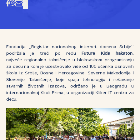
Fondacija ,,Registar nacionalnog internet domena Srbije’’
podržala je treći po redu
Future Kids hakaton
,
najveće regionalno takmičenje u blokovskom programiranju
za decu na kom je učestvovalo više od 100 učenika osnovnih
škola iz Srbije, Bosne i Hercegovine, Severne Makedonije i
Slovenije. Takmičenje, koje spaja tehnologiju i rešavanje
stvarnih životnih izazova, održano je u Beogradu u
internacionalnoj školi Prima, u organizaciji Kliker IT centra za
decu.