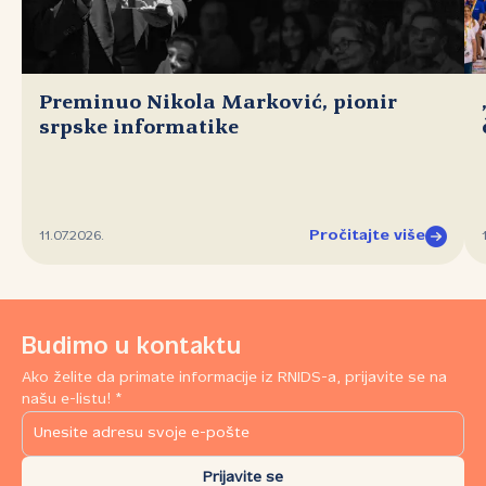
Preminuo Nikola Marković, pionir
srpske informatike
Pročitajte više
11.07.2026.
Budimo u kontaktu
Ako želite da primate informacije iz RNIDS-a, prijavite se na
našu e-listu! *
Prijavite se