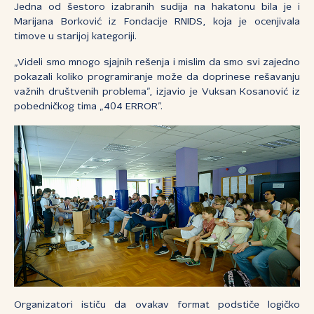
Jedna od šestoro izabranih sudija na hakatonu bila je i
Marijana Borković iz Fondacije RNIDS, koja je ocenjivala
timove u starijoj kategoriji.
„Videli smo mnogo sjajnih rešenja i mislim da smo svi zajedno
pokazali koliko programiranje može da doprinese rešavanju
važnih društvenih problema”, izjavio je Vuksan Kosanović iz
pobedničkog tima „404 ERROR”.
Organizatori ističu da ovakav format podstiče logičko