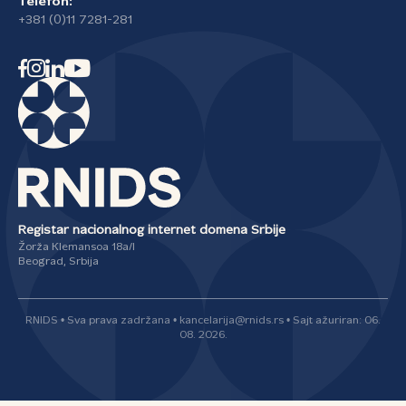
Telefon:
+381 (0)11 7281-281
Registar nacionalnog internet domena Srbije
Žorža Klemansoa 18a/I
Beograd, Srbija
RNIDS • Sva prava zadržana • kancelarija@rnids.rs • Sajt ažuriran: 06.
08. 2026.