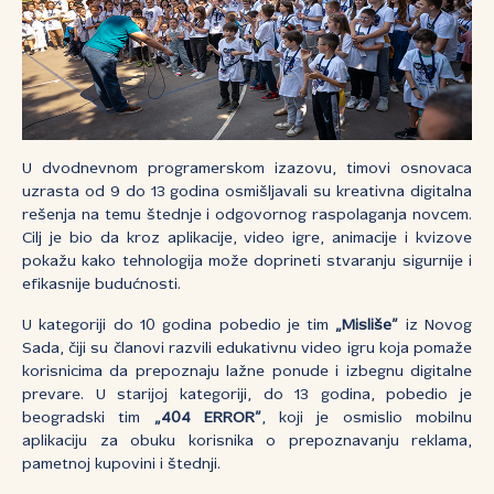
U dvodnevnom programerskom izazovu, timovi osnovaca
uzrasta od 9 do 13 godina osmišljavali su kreativna digitalna
rešenja na temu štednje i odgovornog raspolaganja novcem.
Cilj je bio da kroz aplikacije, video igre, animacije i kvizove
pokažu kako tehnologija može doprineti stvaranju sigurnije i
efikasnije budućnosti.
U kategoriji do 10 godina pobedio je tim
„Misliše”
iz Novog
Sada, čiji su članovi razvili edukativnu video igru koja pomaže
korisnicima da prepoznaju lažne ponude i izbegnu digitalne
prevare. U starijoj kategoriji, do 13 godina, pobedio je
beogradski tim
„404 ERROR”
, koji je osmislio mobilnu
aplikaciju za obuku korisnika o prepoznavanju reklama,
pametnoj kupovini i štednji.