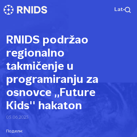
Lat
RNIDS podržao
regionalno
takmičenje u
programiranju za
osnovce ,,Future
Kids'' hakaton
05.06.2025
Подели: