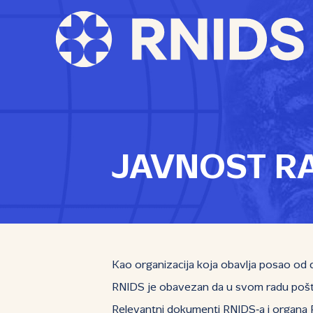
JAVNOST R
Kao organizacija koja obavlja posao od 
RNIDS je obavezan da u svom radu poštuj
Relevantni dokumenti RNIDS‑a i organa RN