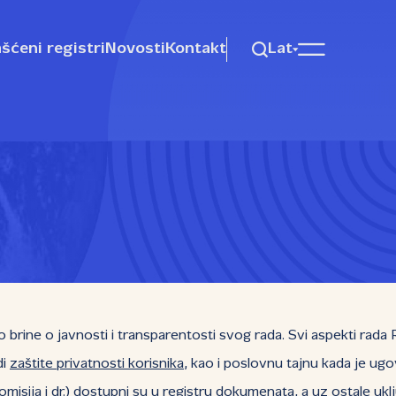
šćeni registri
Novosti
Kontakt
Lat
ine o javnosti i transparentosti svog rada. Svi aspekti rada R
di
zaštite privatnosti korisnika
, kao i poslovnu tajnu kada je ug
ija i dr.) dostupni su u registru dokumenata, a uz ostale uklju