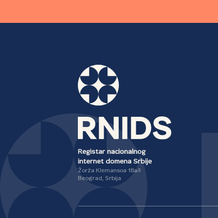
Registar nacionalnog
internet domena Srbije
Žorža Klemansoa 18a/I
Beograd, Srbija