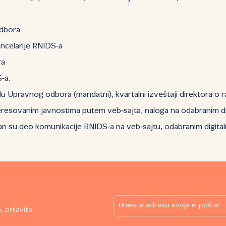
odbora
ncelarije RNIDS‑a
ra
‑a.
adu Upravnog odbora (mandatni), kvartalni izveštaji direktora o ra
eresovanim javnostima putem veb‑sajta, naloga na odabranim d
n su deo komunikacije RNIDS‑a na veb‑sajtu, odabranim digitaln
 prijavite