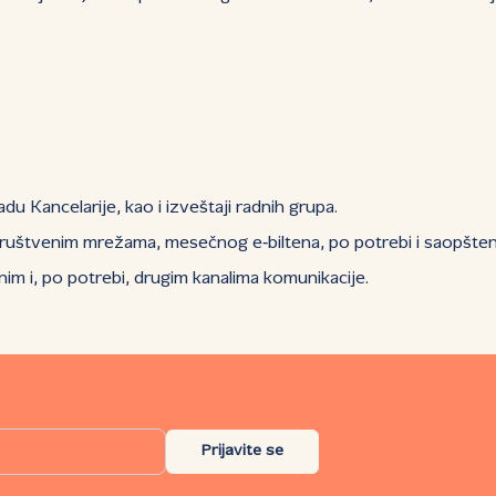
du Kancelarije, kao i izveštaji radnih grupa.
ruštvenim mrežama, mesečnog e‑biltena, po potrebi i saopštenj
im i, po potrebi, drugim kanalima komunikacije.
Prijavite se