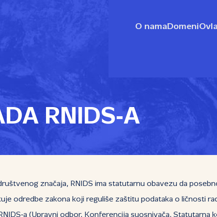
O nama
Domeni
Ovla
ADA RNIDS‑A
društvenog značaja, RNIDS ima statutarnu obavezu da posebno br
e odredbe zakona koji reguliše zaštitu podataka o ličnosti ra
IDS‑a (Upravni odbor, Konferencija suosnivača, Statutarna komis