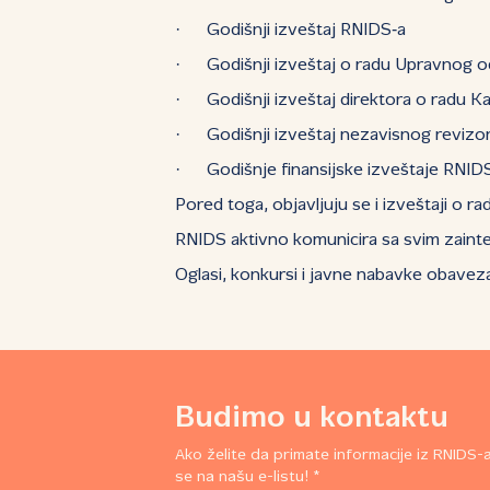
· Godišnji izveštaj RNIDS‑a
· Godišnji izveštaj o radu Upravnog 
· Godišnji izveštaj direktora o radu Ka
· Godišnji izveštaj nezavisnog revizo
· Godišnje finansijske izveštaje RNIDS
Pored toga, objavljuju se i izveštaji o r
RNIDS aktivno komunicira sa svim zaint
Oglasi, konkursi i javne nabavke obaveza
Budimo u kontaktu
Ako želite da primate informacije iz RNIDS-a,
se na našu e-listu! *