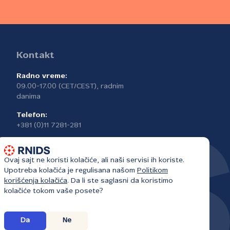
Kontakt
Radno vreme:
09.00-17.00 (CET/CEST), radnim
danima
Telefon:
+381 (0)11 7281-281
Ovaj sajt ne koristi kolačiće, ali naši servisi ih koriste.
Upotreba kolačića je regulisana našom
Politikom
korišćenja kolačića
. Da li ste saglasni da koristimo
kolačiće tokom vaše posete?
Da
Ne