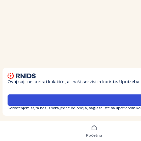
Ovaj sajt ne koristi kolačiće, ali naši servisi ih koriste. Upotre
Korišćenjem sajta bez izbora jedne od opcija, saglasni ste sa upotrebom kol
Početna