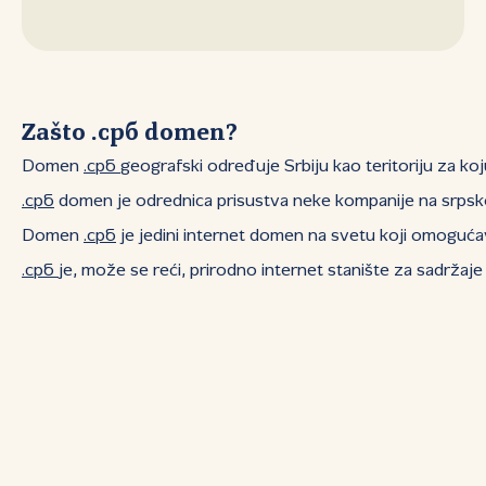
Zašto .срб domen?
Domen
.срб
geografski određuje Srbiju kao teritoriju za k
.срб
domen je odrednica prisustva neke kompanije na srpskom t
Domen
.срб
je jedini internet domen na svetu koji omogućava
.срб
je, može se reći, prirodno internet stanište za sadržaje