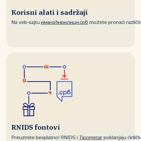
Korisni alati i sadržaji
Na veb‑sajtu
иманаћирилици.срб
možete pronaći različite
RNIDS fontovi
Preuzmite besplatno! RNIDS i
Tipometar
poklanjaju ćiril