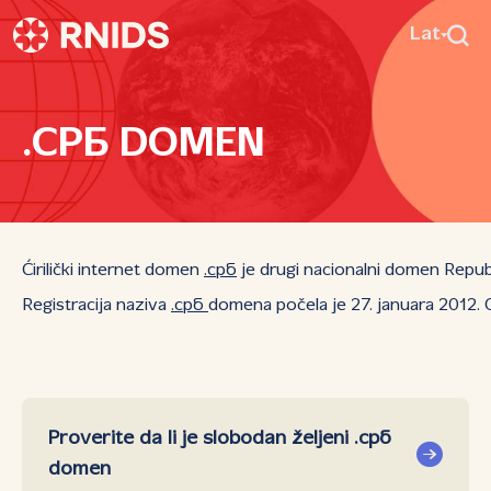
Lat
.СРБ DOMEN
Ćirilički internet domen
.срб
je drugi nacionalni domen Repub
Registracija naziva
.срб
domena počela je 27. januara 2012. 
Proverite da li je slobodan željeni .срб
domen