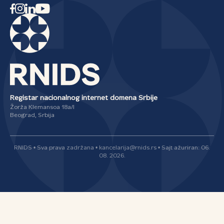
Registar nacionalnog internet domena Srbije
Žorža Klemansoa 18a/I
Beograd, Srbija
RNIDS • Sva prava zadržana • kancelarija@rnids.rs • Sajt ažuriran: 06.
08. 2026.