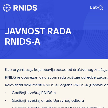
Lat
JAVNOST RADA
RNIDS‑A
Kao organizacija koja obavlja posao od društvenog značaja, 
RNIDS je obavezan da u svom radu poštuje odredbe zakona ko
Relevantni dokumenti RNIDS‑a i organa RNIDS‑a (Upravni odbor
· Godišnji izveštaj RNIDS‑a
· Godišnji izveštaj o radu Upravnog odbora