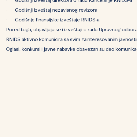
· Godišnji izveštaj direktora o radu Kancelarije RNIDS‑a
· Godišnji izveštaj nezavisnog revizora
· Godišnje finansijske izveštaje RNIDS‑a.
Pored toga, objavljuju se i izveštaji o radu Upravnog odbora (
RNIDS aktivno komunicira sa svim zainteresovanim javnosti
Oglasi, konkursi i javne nabavke obavezan su deo komunikaci