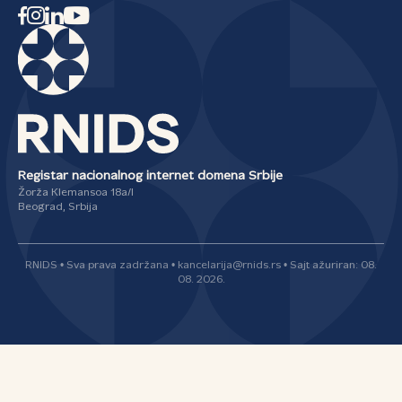
Registar nacionalnog internet domena Srbije
Žorža Klemansoa 18a/I
Beograd, Srbija
RNIDS • Sva prava zadržana • kancelarija@rnids.rs • Sajt ažuriran: 08.
08. 2026.