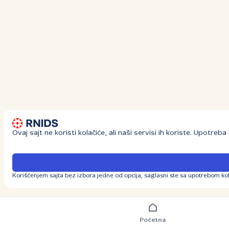
Ovaj sajt ne koristi kolačiće, ali naši servisi ih koriste. Upotre
Korišćenjem sajta bez izbora jedne od opcija, saglasni ste sa upotrebom kol
Početna