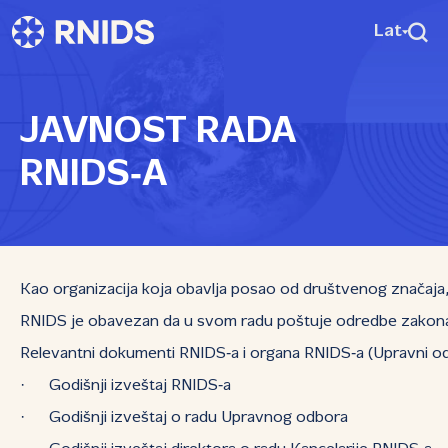
Lat
JAVNOST RADA
RNIDS‑A
Kao organizacija koja obavlja posao od društvenog značaja, 
RNIDS je obavezan da u svom radu poštuje odredbe zakona ko
Relevantni dokumenti RNIDS‑a i organa RNIDS‑a (Upravni odbor
· Godišnji izveštaj RNIDS‑a
· Godišnji izveštaj o radu Upravnog odbora