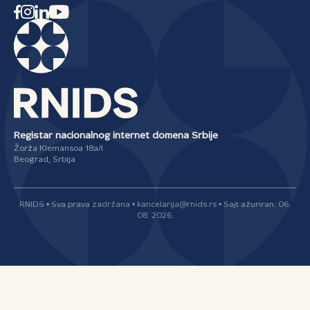
Registar nacionalnog internet domena Srbije
Žorža Klemansoa 18a/I
Beograd, Srbija
RNIDS • Sva prava zadržana • kancelarija@rnids.rs • Sajt ažuriran: 06.
08. 2026.