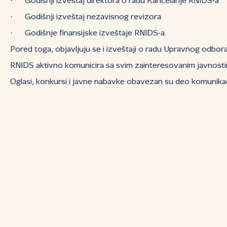
· Godišnji izveštaj direktora o radu Kancelarije RNIDS‑a
· Godišnji izveštaj nezavisnog revizora
· Godišnje finansijske izveštaje RNIDS‑a.
Pored toga, objavljuju se i izveštaji o radu Upravnog odbora (
RNIDS aktivno komunicira sa svim zainteresovanim javnosti
Oglasi, konkursi i javne nabavke obavezan su deo komunikaci