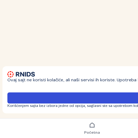
Ovaj sajt ne koristi kolačiće, ali naši servisi ih koriste. Upotre
Korišćenjem sajta bez izbora jedne od opcija, saglasni ste sa upotrebom kol
Početna