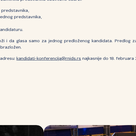
 predstavnika,
jednog predstavnika,
kandidaturu.
ži i da glasa samo za jednog predloženog kandidata. Predlog z
brazložen.
 adresu:
kandidati-konferencija@rnids.rs
najkasnije do 18. februara 