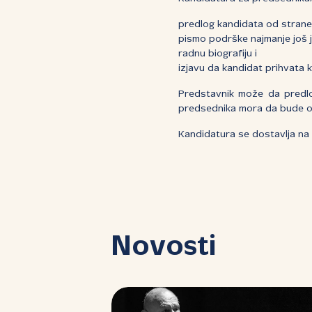
predlog kandidata od strane
pismo podrške najmanje još 
radnu biografiju i
izjavu da kandidat prihvata 
Predstavnik može da predlo
predsednika mora da bude o
Kandidatura se dostavlja na
Novosti