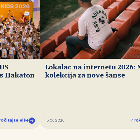
IDS
Lokalac na internetu 2026:
ds Hakaton
kolekcija za nove šanse
očitajte više
Proč
15.06.2026.