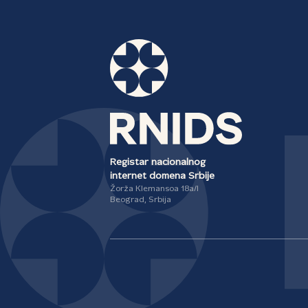
Registar nacionalnog
internet domena Srbije
Žorža Klemansoa 18a/I
Beograd, Srbija