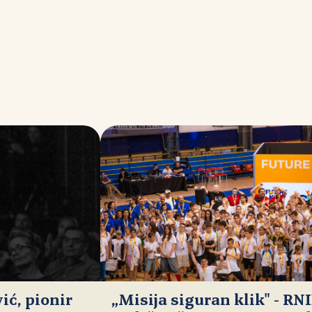
ć, pionir
„Misija siguran klik" - RN