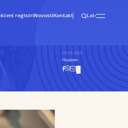
šćeni registri
Novosti
Kontakt
Lat
09.05.2015
Подели: