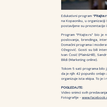
Edukativni program "
Pitajte.
na Kopaoniku, u organizaciji
postavljene su prezentacije i
Program "Pitajte.rs" bio je
poslovanja, brendinga, inte
Domaćini programa i moderato
Ožegović. Gosti su bili inter
Ivan Ćosić (Plain&Hill), Sand
Bildi (Marketing online).
Tokom 5 sati programa bilo j
da je njih 42 popunilo onlajn
organizuje ista ekipa. To je 
POGLEDAJTE:
Video snimci svih predavanj
Fotografije -
www.facebook.c