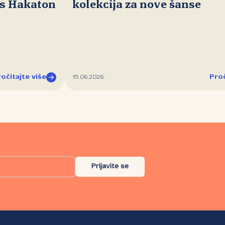
ds Hakaton
kolekcija za nove šanse
očitajte više
Proč
15.06.2026.
Prijavite se