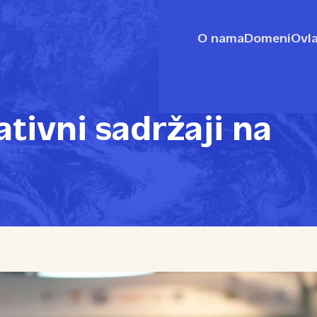
O nama
Domeni
Ovla
tivni sadržaji na