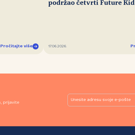
podržao četvrti Future Ki
Pročitajte više
Pr
17.06.2026.
 prijavite