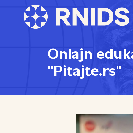
Onlajn eduka
"Pitajte.rs"