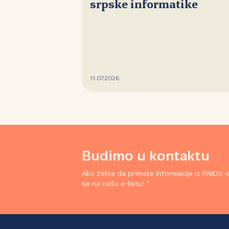
srpske informatike
11.07.2026.
Budimo u kontaktu
Ako želite da primate informacije iz RNIDS-a,
se na našu e-listu! *