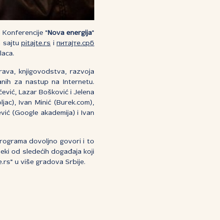
 Konferencije "
Nova energija
"
a sajtu
pitajte.rs
i
питајте.срб
laca.
rava, knjigovodstva, razvoja
anih za nastup na Internetu.
ević, Lazar Bošković i Jelena
ljac), Ivan Minić (Burek.com),
ević (Google akademija) i Ivan
programa dovoljno govori i to
neki od sledećih događaja koji
.rs" u više gradova Srbije.