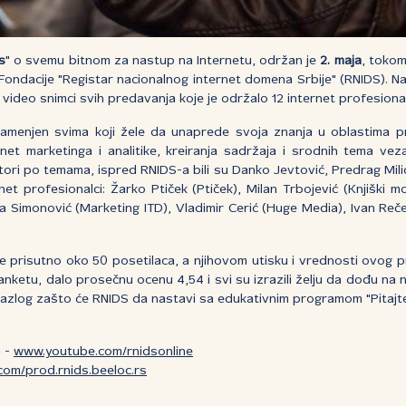
rs
" o svemu bitnom za nastup na Internetu, održan je
2. maja
, tokom
 Fondacije "Registar nacionalnog internet domena Srbije" (RNIDS). N
 video snimci svih predavanja koje je održalo 12 internet profesiona
 namenjen svima koji žele da unaprede svoja znanja u oblastima p
rnet marketinga i analitike, kreiranja sadržaja i srodnih tema vez
ri po temama, ispred RNIDS-a bili su Danko Jevtović, Predrag Milić
net profesionalci: Žarko Ptiček (Ptiček), Milan Trbojević (Knjiški mo
ra Simonović (Marketing ITD), Vladimir Cerić (Huge Media), Ivan Reč
e prisutno oko 50 posetilaca, a njihovom utisku i vrednosti ovog 
 anketu, dalo prosečnu ocenu 4,54 i svi su izrazili želju da dođu na 
i razlog zašto će RNIDS da nastavi sa edukativnim programom "Pitajte
a -
www.youtube.com/rnidsonline
om/prod.rnids.beeloc.rs