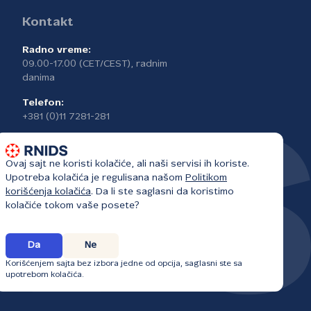
Kontakt
Radno vreme:
09.00-17.00 (CET/CEST), radnim
danima
Telefon:
+381 (0)11 7281-281
Ovaj sajt ne koristi kolačiće, ali naši servisi ih koriste.
Upotreba kolačića je regulisana našom
Politikom
korišćenja kolačića
. Da li ste saglasni da koristimo
kolačiće tokom vaše posete?
Da
Ne
Korišćenjem sajta bez izbora jedne od opcija, saglasni ste sa
upotrebom kolačića.