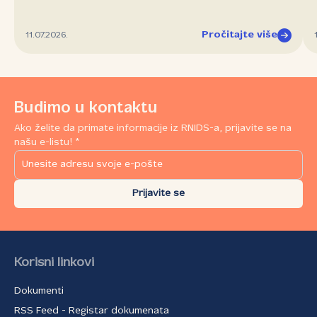
Pročitajte više
11.07.2026.
Budimo u kontaktu
Ako želite da primate informacije iz RNIDS-a, prijavite se na
našu e-listu! *
Prijavite se
Korisni linkovi
Dokumenti
RSS Feed - Registar dokumenata