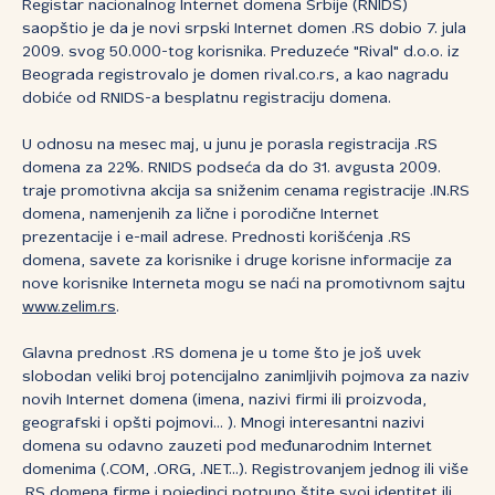
Registar nacionalnog Internet domena Srbije (RNIDS)
saopštio je da je novi srpski Internet domen .RS dobio 7. jula
2009. svog 50.000-tog korisnika. Preduzeće "Rival" d.o.o. iz
Beograda registrovalo je domen rival.co.rs, a kao nagradu
dobiće od RNIDS-a besplatnu registraciju domena.
U odnosu na mesec maj, u junu je porasla registracija .RS
domena za 22%. RNIDS podseća da do 31. avgusta 2009.
traje promotivna akcija sa sniženim cenama registracije .IN.RS
domena, namenjenih za lične i porodične Internet
prezentacije i e-mail adrese. Prednosti korišćenja .RS
domena, savete za korisnike i druge korisne informacije za
nove korisnike Interneta mogu se naći na promotivnom sajtu
www.zelim.rs
.
Glavna prednost .RS domena je u tome što je još uvek
slobodan veliki broj potencijalno zanimljivih pojmova za naziv
novih Internet domena (imena, nazivi firmi ili proizvoda,
geografski i opšti pojmovi... ). Mnogi interesantni nazivi
domena su odavno zauzeti pod međunarodnim Internet
domenima (.COM, .ORG, .NET...). Registrovanjem jednog ili više
.RS domena firme i pojedinci potpuno štite svoj identitet ili