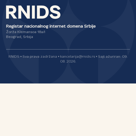
Registar nacionalnog internet domena Srbije
Žorža Klemansoa 18a/I
Beograd, Srbija
RNIDS • Sva prava zadržana • kancelarija@rnids.rs • Sajt ažuriran: 09.
08. 2026.