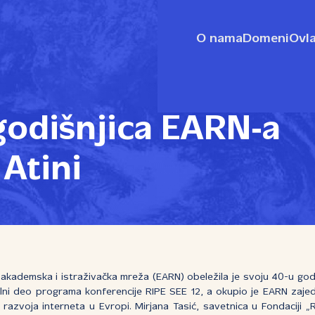
O nama
Domeni
Ovla
godišnjica EARN‑a
Atini
kademska i istraživačka mreža (EARN) obeležila je svoju 40-u godišnj
lni deo programa konferencije RIPE SEE 12, a okupio je EARN zajed
razvoja interneta u Evropi. Mirjana Tasić, savetnica u Fondaciji „