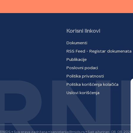
Korisni linkovi
Dokumenti
RSS Feed - Registar dokumenata
Publikacije
Poslovni podaci
Politika privatnosti
Politika korišćenja kolačića
Uslovi korišćenja
RNIDS • Sva prava zadržana • kancelarija@rnids.rs • Sajt ažuriran: 08. 08. 2026.