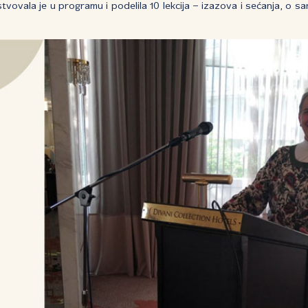
tvovala je u programu i podelila 10 lekcija – izazova i sećanja, o s