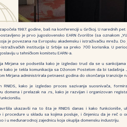
započela 1987. godine, baš na konferenciji u Grčkoj. U narednih pet
spostavljeno je prvo jugoslovensko EARN čvorište (sa oznakom „Y
koja je povezana na Evropsku akademsku i istraživačku mrežu. Do j
istraživačkih institucija iz Srbije sa preko 700 korisnika. U peri
ugoslaviju u tehničkom komitetu EARN-a.
a Mirjana se podsetila kako je izgledao trud da se u sankcijama 
je kako je tekla komunikacija sa Džonom Postelom da bi tadašnja Ju
om Mirjana administrirala petnaest godina do okončanja tranzicije na
n RNIDS, kako je izgledao proces sazivanja suosnivača, formiran
u domena i prelazak na .rs, kako je razvijan i organizovan regista
unkcionišu.
završila ukazavši na to šta je RNIDS danas i kako funkcioniše, u
i procedure u skladu sa kojima posluje, i činjenicu da je reč o o
ako i u međunarodnoj zajednicu koja okuplja domensku industriju.