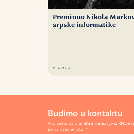
Preminuo Nikola Markovi
srpske informatike
11.07.2026.
Budimo u kontaktu
Ako želite da primate informacije iz RNIDS-a,
se na našu e-listu! *