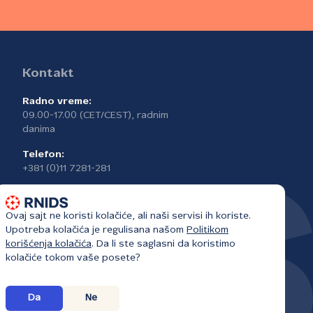
Kontakt
Radno vreme:
09.00-17.00 (CET/CEST), radnim
danima
Telefon:
+381 (0)11 7281-281
Ovaj sajt ne koristi kolačiće, ali naši servisi ih koriste.
Upotreba kolačića je regulisana našom
Politikom
korišćenja kolačića
. Da li ste saglasni da koristimo
kolačiće tokom vaše posete?
Da
Ne