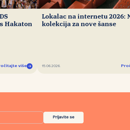
IDS
Lokalac na internetu 2026:
ds Hakaton
kolekcija za nove šanse
očitajte više
Proč
15.06.2026.
Prijavite se