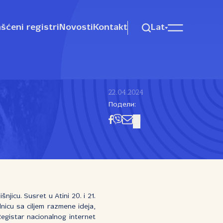
šćeni registri
Novosti
Kontakt
Lat
22.04.2024
Подели:
icu. Susret u Atini 20. i 21.
nicu sa ciljem razmene ideja,
Registar nacionalnog internet