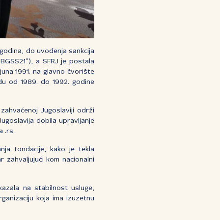
 godina, do uvođenja sankcija
UBGSS21”), a SFRJ je postala
una 1991. na glavno čvorište
odu od 1989. do 1992. godine
zahvaćenoj Jugoslaviji održi
goslavija dobila upravljanje
 .rs.
ja fondacije, kako je tekla
r zahvaljujući kom nacionalni
kazala na stabilnost usluge,
rganizaciju koja ima izuzetnu