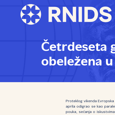
Četrdeseta 
obeležena u 
Proteklog vikenda Evropska a
aprila odigrao se kao parale
pouka, sećanja o iskustvima 