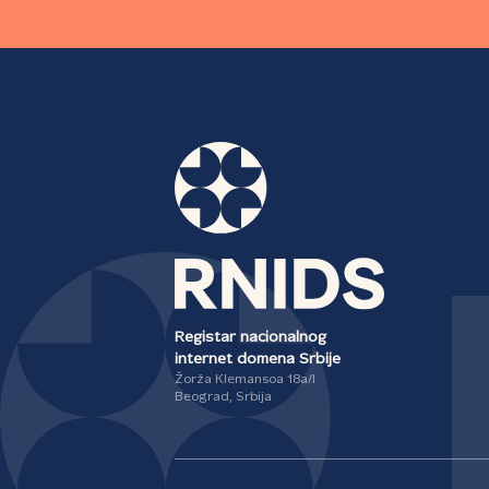
Registar nacionalnog
internet domena Srbije
Žorža Klemansoa 18a/I
Beograd, Srbija