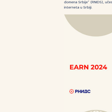
domena Srbije“ (RNIDS), učes
interneta u Srbiji.