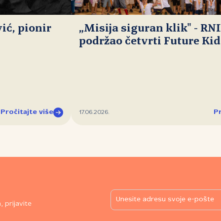
ć, pionir
„Misija siguran klik" - RN
podržao četvrti Future Ki
Pročitajte više
Pr
17.06.2026.
 prijavite