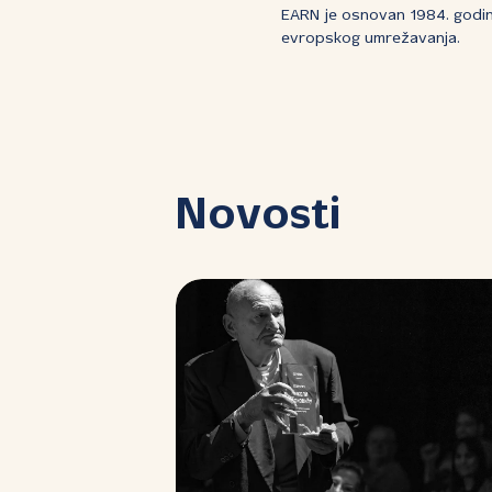
EARN je osnovan 1984. godin
evropskog umrežavanja.
Novosti