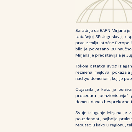
Saradnju sa EARN Mirjana je 
tadašnjoj SR Jugoslaviji, u
prva zemlja Istočne Evrope 
bilo je povezano 28 naučno-
Mirjana je predstavljala je J
Tokom ostatka svog izlaganj
rezmena imejlova, pokazala 
nad .yu domenom, koji je pot
Objasnila je kako je osniva
procedura „penzionisanja“ .y
domeni danas besprekorno f
Svoje izlaganje Mirjana je 
pouzdanost, najbolje prakse 
reputaciju kako u regionu, t