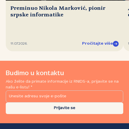
Preminuo Nikola Marković, pionir
srpske informatike
Pročitajte više
11.07.2026.
Budimo u kontaktu
Ako želite da primate informacije iz RNIDS-a, prijavite se na
našu e-listu! *
Prijavite se