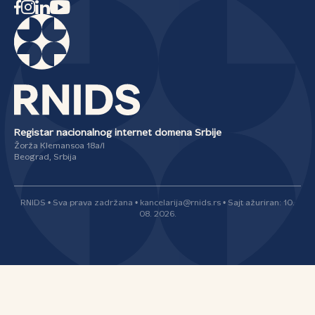
Registar nacionalnog internet domena Srbije
Žorža Klemansoa 18a/I
Beograd, Srbija
RNIDS • Sva prava zadržana • kancelarija@rnids.rs • Sajt ažuriran: 10.
08. 2026.